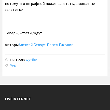
потому что штрафной может залететь, а может не
залететь».
Теперь, кстати, ждут.
Авторы
Алексей Белоус
Павел Тихонов
севастополь крым
12.11.2019
Футбол
Tags:
Мир
LIVEINTERNET