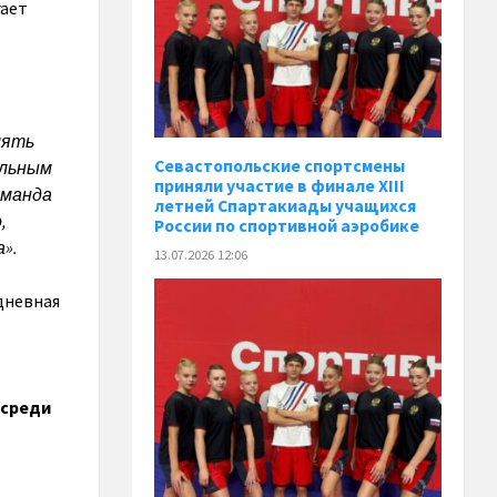
гает
лять
Севастопольские спортсмены
ельным
приняли участие в финале XIII
оманда
летней Спартакиады учащихся
,
России по спортивной аэробике
».
13.07.2026 12:06
дневная
 среди