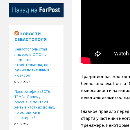
НОВОСТИ
СЕВАСТОПОЛЯ
Севастополь стал
лидером ЮФО по
падению
строительства, но с
одним позитивным
нюансом
Традиционная многодне
07.08.2026
Севастополем. Почти 1
выносливости на извил
Прямой эфир «ЕСТЬ
ТЕМА». Почему
велогонщиками состяза
россияне мечтают
жить в частных домах,
Главное правило перед 
но остаются в
квартирах?
старта участники мног
тренажёре. Некоторые 
07.08.2026