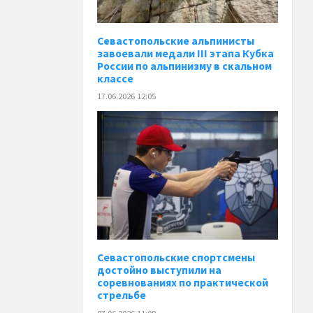
Севастопольские альпинисты
завоевали медали III этапа Кубка
России по альпинизму в скальном
классе
17.06.2026 12:05
Севастопольские спортсмены
достойно выступили на
соревнованиях по практической
стрельбе