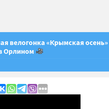
ая велогонка «Крымская осень»
 в Орлином