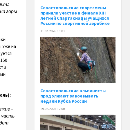
эльта
Севастопольские спортсмены
 на горы
приняли участие в финале XIII
летней Спартакиады учащихся
России по спортивной аэробике
11.07.2026 16:03
нки
 Уже на
руется
 150
сти
ами
Севастопольские альпинисты
оль):
продолжают завоевывать
медали Кубка России
ткие –
29.06.2026 12:00
 часть
удет