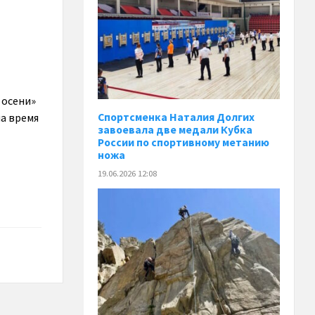
 осени»
а время
Спортсменка Наталия Долгих
завоевала две медали Кубка
России по спортивному метанию
ножа
19.06.2026 12:08