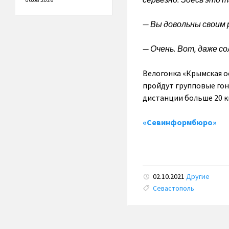
06.08.2026
— Вы довольны своим 
— Очень. Вот, даже с
Велогонка «Крымская ос
пройдут групповые гон
дистанции больше 20 
«Севинформбюро»
02.10.2021
Другие
Tags:
Севастополь