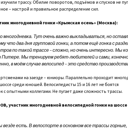
изучили трассу. Обилие поворотов, подъёмов и спусков не пу
вное – настрой и правильное распределение сил.
тник многодневной гонки «Крымская осень» (Москва):
то многодневка. Тут очень важно выкладываться, но остав
му что два дня групповой гонки, а потом ещё гонка с разд
тров по такой трассе – сложно, но очень интересно.
Мы к
 и Питере. Мы тренируем ребят-любителей и сами, конечно
но, в моём случае велосипед – это средство производства
ртсменами на заезде – юниоры. Параллельно проходит много
шоссе среди юношей. Велосипедисты 15 и 16 лет не боятся
к с опытными коллегами. Не пугает даже сложность трассы.
ЛОВ,
участник многодневной велосипедной гонки на шоссе
ы везде есть. В велоспорте в основном все трассы горные,