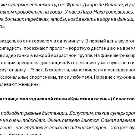
 же супермногодневки Тур де Франс, Джиро де Италия, Ву
новном проводятся на горах.
У нас в Лаго-Наки готовились,
а больших передачах, чтобы, когда ехать в гору на финиш,
о».
аздельно с интервалом в одну минуту. В первый день велого
сипедисты проезжают пролог – короткую дистанцию на время.
я лидер гонки в каждой возрастной группе. На финише фикси
огонщик преодолел дистанцию. В состязаниях участвуют почти
ему гонщику – 75 лет. В скорости, выносливости и манёвренно
ссиональные спортсмены, так и любители. Наравне с мужчин
долевают женщины.
астница многодневной гонки «Крымская осень» (Севастоп
 подходят разные дистанции. Допустим, такие суперкоро
е не очень подходят. Очень тяжело даются.
Самая главная
 дня – две групповые гонки по 100 километров – это уже б
ак – для разогрева.