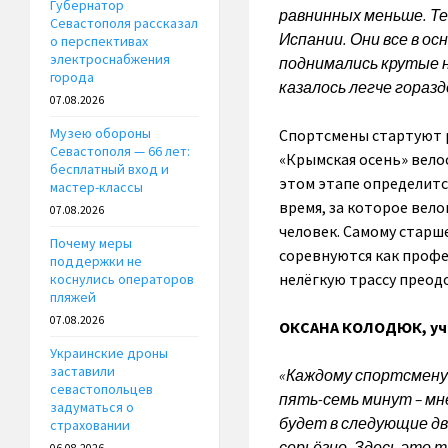
Губернатор
равнинных меньше. Те
Севастополя рассказал
Испании. Они все в ос
о перспективах
электроснабжения
поднимались крутые н
города
казалось легче горазд
07.08.2026
Музею обороны
Спортсмены стартуют р
Севастополя — 66 лет:
«Крымская осень» вело
бесплатный вход и
этом этапе определитс
мастер-классы
время, за которое вел
07.08.2026
человек. Самому старш
Почему меры
соревнуются как профе
поддержки не
нелёгкую трассу прео
коснулись операторов
пляжей
07.08.2026
ОКСАНА КОЛОДЮК,
уч
Украинские дроны
заставили
«Каждому спортсмену
севастопольцев
пять-семь минут – мн
задуматься о
будет в следующие два
страховании
серьёзно. Здесь это т