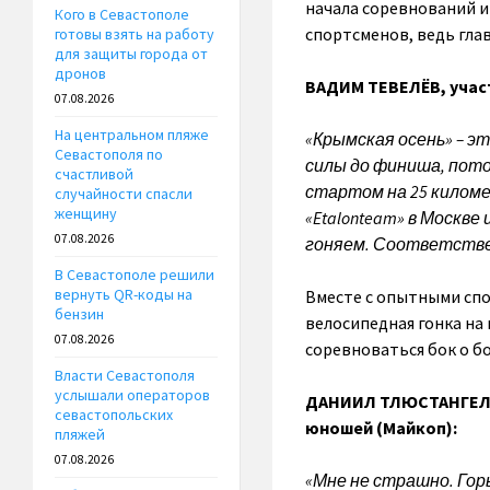
начала соревнований и 
Кого в Севастополе
спортсменов, ведь гла
готовы взять на работу
для защиты города от
дронов
ВАДИМ ТЕВЕЛЁВ,
учас
07.08.2026
На центральном пляже
«Крымская осень» – э
Севастополя по
силы до финиша, пото
счастливой
стартом на 25 киломе
случайности спасли
женщину
«
Etalon
team
» в Москве
07.08.2026
гоняем. Соответствен
В Севастополе решили
вернуть QR-коды на
Вместе с опытными спо
бензин
велосипедная гонка на 
07.08.2026
соревноваться бок о бо
Власти Севастополя
услышали операторов
ДАНИИЛ ТЛЮСТАНГЕ
севастопольских
юношей (Майкоп):
пляжей
07.08.2026
«Мне не страшно. Гор