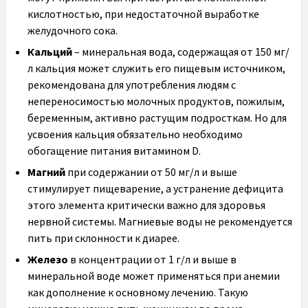
кислотностью, при недостаточной выработке
желудочного сока.
Кальций
– минеральная вода, содержащая от 150 мг/
л кальция может служить его пищевым источником,
рекомендована для употребления людям с
непереносимостью молочных продуктов, пожилым,
беременным, активно растущим подросткам. Но для
усвоения кальция обязательно необходимо
обогащение питания витамином D.
Магний
при содержании от 50 мг/л и выше
стимулирует пищеварение, а устранение дефицита
этого элемента критически важно для здоровья
нервной системы. Магниевые воды не рекомендуется
пить при склонности к диарее.
Железо
в концентрации от 1 г/л и выше в
минеральной воде может применяться при анемии
как дополнение к основному лечению. Такую