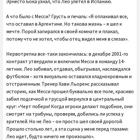
Эрнесто Бока узнал, что Лео улетел в Испанию.
А что было с Месси? Грусть и печаль: «Я оплакивал все,
что оставил в Аргентине. Но такова жизнь – я шел к
мечте. Порой запирался в своей комнате и плакал,
потому что не хотел, чтобы отец видел меня в слезах».
Нервотрепка все-таки закончилась: в декабре 2001-го
контракт утвердили и включили Месси в команду 14-
летних. Лео забивал, отдавал, обыгрывал, наслаждался
футболом – хотя визуально оставался хладнокровным и
отстраненным. Тренер Хави Льоренс рассказывал
историю, как Месси прошел буквально все поле, красиво
забил подсечкой и трусцой вернулся в центральный
круг: «Черт побери! Когда игроки делают подобное, они
смотрят на трибуны, проверяя, добились ли успеха у
зрителей. Но не Лео – он просто шел своей дорогой.
Прошло столько лет, а эта сцена у меня перед глазами:
Лео идет, будто ничего не произошло».