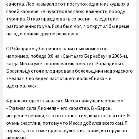
свистка. Лео называл этот поступок одним из худших в
своей карьере: «Я чувствовал свою важность по ходу
турнира. Отказ праздновать со всеми – следствие
разгоряченного ума. Если бы я мог, я открутил бы время
назад и принял другое решение».
С Райкардом у Лео много памятных моментов –
например, победа 3:0 на «Сантьяго Бернабеу» в 2005-м,
когда Месси уже творил магию вместе с Роналдиньо.
Бразильцу стоя аплодировали болельщики мадридского
«Реала». Лео видел настоящего волшебника – и
вдохновлялся.
Франк всегда отзывался о Месси наилучшим образом:
«Главная сила Лионеля – его характер. В «Барсе»
искренне верили, что он станет тем, кем стал в итоге. Я
очень счастлив, потому что Месси добился всего сам. Я
горжусь, что тоже прикоснулся к истории, которую он
написал».