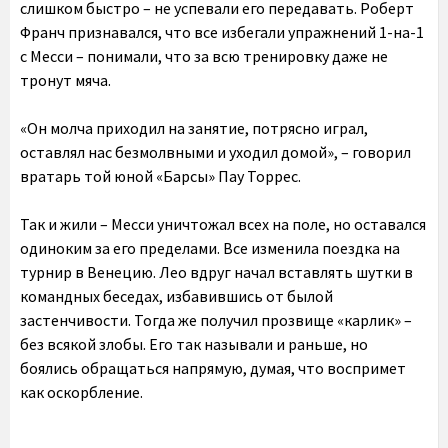
слишком быстро – не успевали его передавать. Роберт
Франч признавался, что все избегали упражнений 1-на-1
с Месси – понимали, что за всю тренировку даже не
тронут мяча.
«Он молча приходил на занятие, потрясно играл,
оставлял нас безмолвными и уходил домой», – говорил
вратарь той юной «Барсы» Пау Торрес.
Так и жили – Месси уничтожал всех на поле, но оставался
одиноким за его пределами. Все изменила поездка на
турнир в Венецию. Лео вдруг начал вставлять шутки в
командных беседах, избавившись от былой
застенчивости. Тогда же получил прозвище «карлик» –
без всякой злобы. Его так называли и раньше, но
боялись обращаться напрямую, думая, что воспримет
как оскорбление.