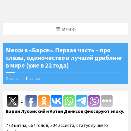
МЕНЮ
Месси в «Барсе». Первая часть – про
слезы, одиночество и лучший дриблинг
в мире (уже в 22 года)
Главная
Главная
1
Вадим Лукомский и Артем Денисов фиксируют эпоху.
773 матча, 667 голов, 304 ассиста, статус лучшего