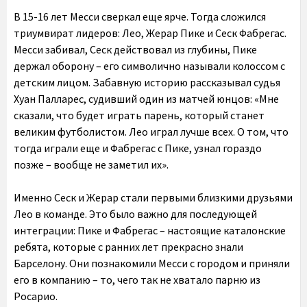
В 15-16 лет Месси сверкал еще ярче. Тогда сложился
триумвират лидеров: Лео, Жерар Пике и Сеск Фабрегас.
Месси забивал, Сеск действовал из глубины, Пике
держал оборону – его символично называли колоссом с
детским лицом. Забавную историю рассказывал судья
Хуан Палларес, судивший один из матчей юнцов: «Мне
сказали, что будет играть парень, который станет
великим футболистом. Лео играл лучше всех. О том, что
тогда играли еще и Фабрегас с Пике, узнал гораздо
позже – вообще не заметил их».
Именно Сеск и Жерар стали первыми близкими друзьями
Лео в команде. Это было важно для последующей
интеграции: Пике и Фабрегас – настоящие каталонские
ребята, которые с ранних лет прекрасно знали
Барселону. Они познакомили Месси с городом и приняли
его в компанию – то, чего так не хватало парню из
Росарио.