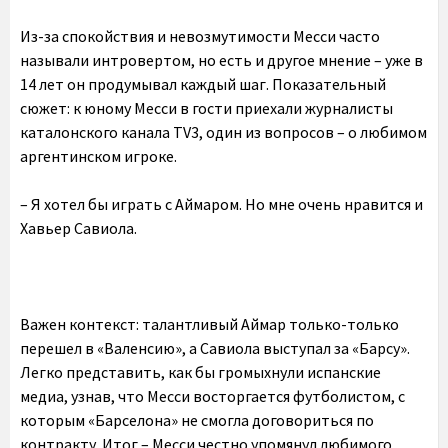
Из-за спокойствия и невозмутимости Месси часто
называли интровертом, но есть и другое мнение – уже в
14 лет он продумывал каждый шаг. Показательный
сюжет: к юному Месси в гости приехали журналисты
каталонского канала TV3, один из вопросов – о любимом
аргентинском игроке.
– Я хотел бы играть с Аймаром. Но мне очень нравится и
Хавьер Савиола.
Важен контекст: талантливый Аймар только-только
перешел в «Валенсию», а Савиола выступал за «Барсу».
Легко представить, как бы громыхнули испанские
медиа, узнав, что Месси восторгается футболистом, с
которым «Барселона» не смогла договориться по
контракту. Итог – Месси честно упомянул любимого