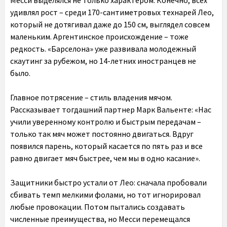
Месси выделялся не только характером. Конечно, всех
удивлял рост – среди 170-сантиметровых технарей Лео,
который не дотягивал даже до 150 см, выглядел совсем
маленьким. Аргентинское происхождение – тоже
редкость. «Барселона» уже развивала молодежный
скаутинг за рубежом, но 14-летних иностранцев не
было.
Главное потрясение – стиль владения мячом.
Рассказывает тогдашний партнер Марк Вальенте: «Нас
учили уверенному контролю и быстрым передачам –
только так мяч может постоянно двигаться. Вдруг
появился парень, который касается по пять раз и все
равно двигает мяч быстрее, чем мы в одно касание».
Защитники быстро устали от Лео: сначала пробовали
сбивать темп мелкими фолами, но тот игнорировал
любые провокации. Потом пытались создавать
численные преимущества, но Месси перемещался