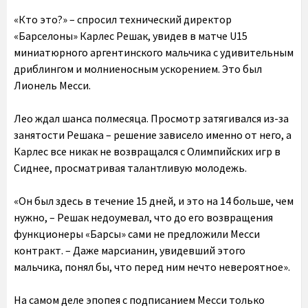
«Кто это?» – спросил технический директор
«Барселоны» Карлес Решак, увидев в матче U15
миниатюрного аргентинского мальчика с удивительным
дриблингом и молниеносным ускорением. Это был
Лионель Месси.
Лео ждал шанса полмесяца. Просмотр затягивался из-за
занятости Решака – решение зависело именно от него, а
Карлес все никак не возвращался с Олимпийских игр в
Сиднее, просматривая талантливую молодежь.
«Он был здесь в течение 15 дней, и это на 14 больше, чем
нужно, – Решак недоумевал, что до его возвращения
функционеры «Барсы» сами не предложили Месси
контракт. – Даже марсианин, увидевший этого
мальчика, понял бы, что перед ним нечто невероятное».
На самом деле эпопея с подписанием Месси только