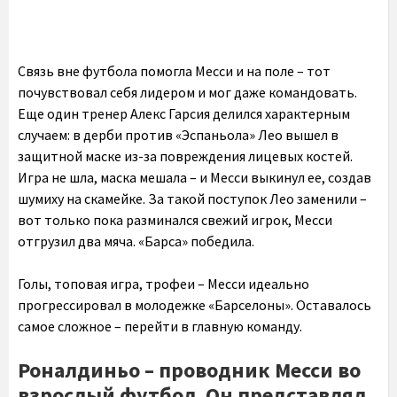
Связь вне футбола помогла Месси и на поле – тот
почувствовал себя лидером и мог даже командовать.
Еще один тренер Алекс Гарсия делился характерным
случаем: в дерби против «Эспаньола» Лео вышел в
защитной маске из-за повреждения лицевых костей.
Игра не шла, маска мешала – и Месси выкинул ее, создав
шумиху на скамейке. За такой поступок Лео заменили –
вот только пока разминался свежий игрок, Месси
отгрузил два мяча. «Барса» победила.
Голы, топовая игра, трофеи – Месси идеально
прогрессировал в молодежке «Барселоны». Оставалось
самое сложное – перейти в главную команду.
Роналдиньо – проводник Месси во
взрослый футбол. Он представлял