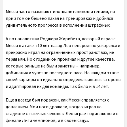
Месси часто называют инопланетянином и гением, но
при этом он бешено пахал на тренировках и добился
удивительного прогресса в исполнении штрафных.
А вот аналитика Роджера Жирибета, который играл с
Месси в атаке: «10 лет назад Лео невероятно ускорялся и
прекрасно играл на ограниченных пространствах, не
теряя мяч. Но с годами он прокачал и другие качества,
которые раньше не были заметны – например,
добивания и чувство последнего паса. На каждом этапе
своей карьеры он идеально определял сильные стороны
и адаптировал их для команды. Так было и в 14 лет.
Еще я всегда был поражен, как Месси справляется с
давлением. Мои ноги дрожали, когда я играл на
стадионе с тысячью человек. Лео играет одинаково и в
финале Лиги чемпионов, и в своем саду».