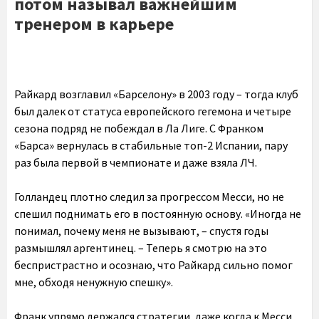
потом называл важнейшим
тренером в карьере
Райкард возглавил «Барселону» в 2003 году – тогда клуб
был далек от статуса европейского гегемона и четыре
сезона подряд не побеждал в Ла Лиге. С Франком
«Барса» вернулась в стабильные топ-2 Испании, пару
раз была первой в чемпионате и даже взяла ЛЧ.
Голландец плотно следил за прогрессом Месси, но не
спешил поднимать его в постоянную основу. «Иногда не
понимал, почему меня не вызывают, – спустя годы
размышлял аргентинец. – Теперь я смотрю на это
беспристрастно и осознаю, что Райкард сильно помог
мне, обходя ненужную спешку».
Франк упрямо держался стратегии, даже когда к Месси