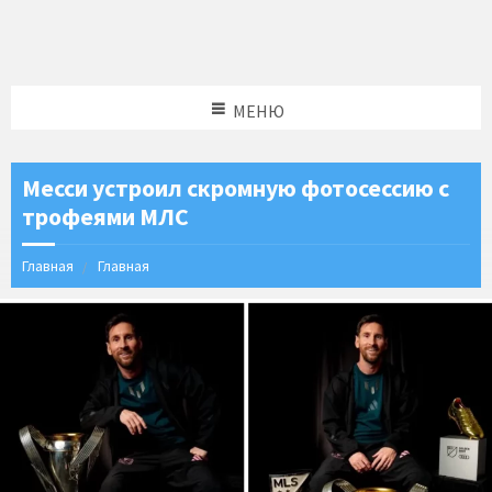
МЕНЮ
Месси устроил скромную фотосессию с
трофеями МЛС
Главная
Главная