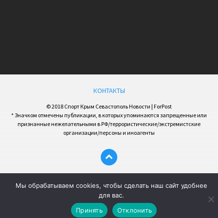
КОНТАКТЫ
© 2018 Спорт Крым Севастополь Новости | ForPost
* Значком отмечены публикации, в которых упоминаются запрещенные или
признанные нежелательными в РФ/террористические/экстремистские
организации/персоны и иноагенты
Мы обрабатываем cookies, чтобы сделать наш сайт удобнее
для вас.
Принять
Отклонить