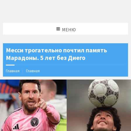
МЕНЮ
Месси трогательно почтил память
Марадоны. 5 лет без Диего
Главная
Главная