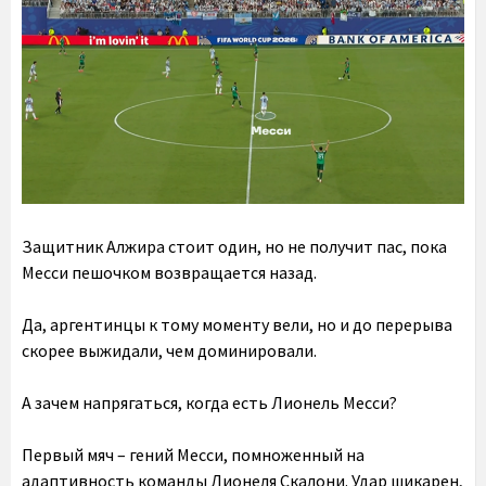
Защитник Алжира стоит один, но не получит пас, пока
Месси пешочком возвращается назад.
Да, аргентинцы к тому моменту вели, но и до перерыва
скорее выжидали, чем доминировали.
А зачем напрягаться, когда есть Лионель Месси?
Первый мяч – гений Месси, помноженный на
адаптивность команды Лионеля Скалони. Удар шикарен,