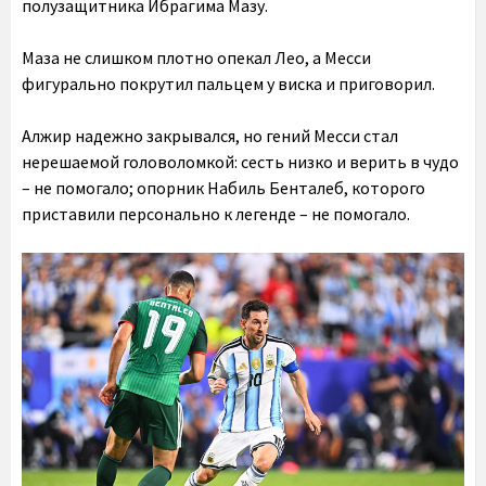
полузащитника Ибрагима Мазу.
Маза не слишком плотно опекал Лео, а Месси
фигурально покрутил пальцем у виска и приговорил.
Алжир надежно закрывался, но гений Месси стал
нерешаемой головоломкой: сесть низко и верить в чудо
– не помогало; опорник Набиль Бенталеб, которого
приставили персонально к легенде – не помогало.