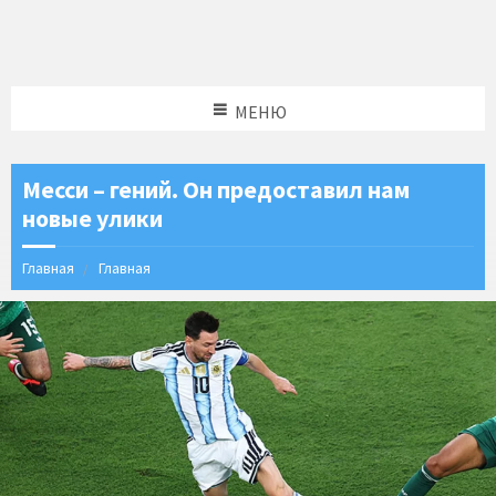
МЕНЮ
Месси – гений. Он предоставил нам
новые улики
Главная
Главная