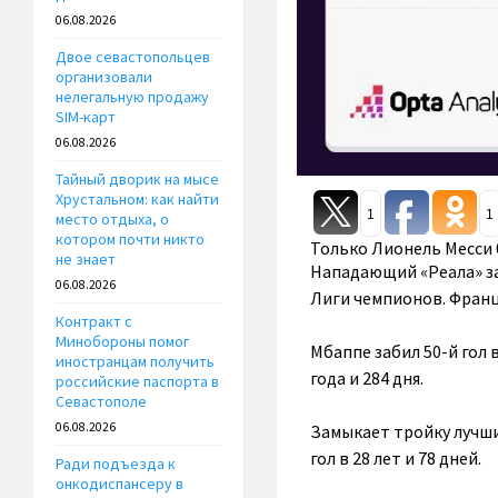
06.08.2026
Двое севастопольцев
организовали
нелегальную продажу
SIM-карт
06.08.2026
Тайный дворик на мысе
Хрустальном: как найти
1
1
место отдыха, о
котором почти никто
Только Лионель Месси б
не знает
Нападающий «Реала» заб
06.08.2026
Лиги чемпионов. Франц
Контракт с
Минобороны помог
Мбаппе забил 50-й гол в
иностранцам получить
года и 284 дня.
российские паспорта в
Севастополе
06.08.2026
Замыкает тройку лучши
гол в 28 лет и 78 дней.
Ради подъезда к
онкодиспансеру в