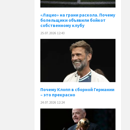
«Лацио» на грани раскола. Почему
болельщики объявили бойкот
собственному клубу
25.07.2026 12:43
Почему Клопп в сборной Германии
– это прекрасно
24.07.2026 12:24