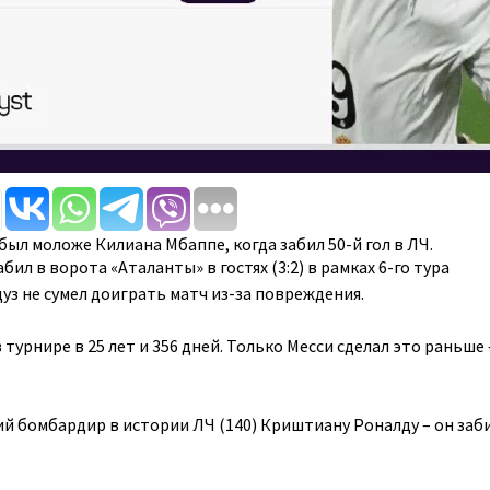
ыл моложе Килиана Мбаппе, когда забил 50-й гол в ЛЧ.
ил в ворота «Аталанты» в гостях (3:2) в рамках 6-го тура
уз не сумел доиграть матч из-за повреждения.
 турнире в 25 лет и 356 дней. Только Месси сделал это раньше 
й бомбардир в истории ЛЧ (140) Криштиану Роналду – он заби