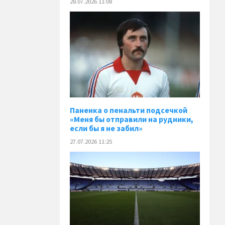
28.07.2026 11:08
Паненка o пенальти подсечкой
«Меня бы отправили на рудники,
если бы я не забил»
27.07.2026 11:25