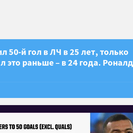
 50-й гол в ЛЧ в 25 лет, только
 это раньше – в 24 года. Роналд