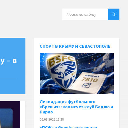
СПОРТ В КРЫМУ И СЕВАСТОПОЛЕ
у – в
Ликвидация футбольного
«Брешия»: как исчез клуб Баджо и
Пирло
06.08.2026 11:28
«ПСЖ» и Google заключили