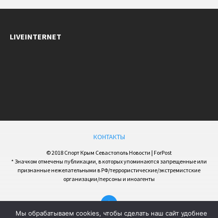
LIVEINTERNET
КОНТАКТЫ
© 2018 Спорт Крым Севастополь Новости | ForPost
* Значком отмечены публикации, в которых упоминаются запрещенные или
признанные нежелательными в РФ/террористические/экстремистские
организации/персоны и иноагенты
Мы обрабатываем cookies, чтобы сделать наш сайт удобнее