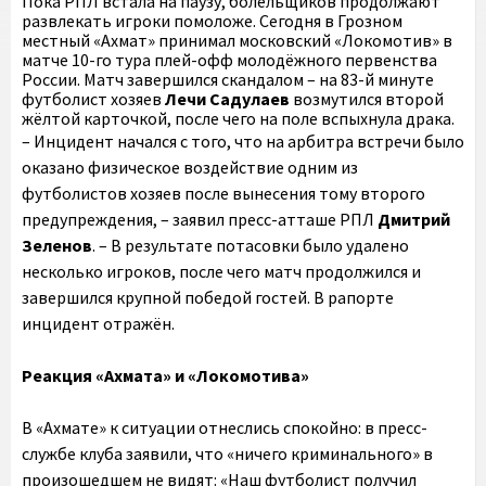
Пока РПЛ встала на паузу, болельщиков продолжают
развлекать игроки помоложе. Сегодня в Грозном
местный «Ахмат» принимал московский «Локомотив» в
матче 10-го тура плей-офф молодёжного первенства
России. Матч завершился скандалом – на 83-й минуте
футболист хозяев
Лечи Садулаев
возмутился второй
жёлтой карточкой, после чего на поле вспыхнула драка.
– Инцидент начался с того, что на арбитра встречи было
оказано физическое воздействие одним из
футболистов хозяев после вынесения тому второго
предупреждения, – заявил пресс-атташе РПЛ
Дмитрий
Зеленов
. – В результате потасовки было удалено
несколько игроков, после чего матч продолжился и
завершился крупной победой гостей. В рапорте
инцидент отражён.
Реакция «Ахмата» и «Локомотива»
В «Ахмате» к ситуации отнеслись спокойно: в пресс-
службе клуба заявили, что «ничего криминального» в
произошедшем не видят: «Наш футболист получил