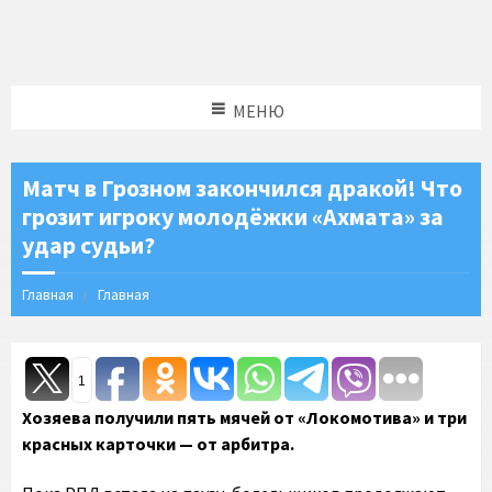
МЕНЮ
Матч в Грозном закончился дракой! Что
грозит игроку молодёжки «Ахмата» за
удар судьи?
Главная
Главная
1
Хозяева получили пять мячей от «Локомотива» и три
красных карточки — от арбитра.