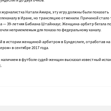
ундеслиги до двух очков.
 журналистка Натали Амири, эту игру должны были показать
елеканалу в Иране, но трансляцию отменили. Причиной стало 
а — 39-летняя Бибиана Штайнхаус. Женщина-арбитр бегала п
 сочли неприемлемым для показа по федеральному каналу.
й в истории женщиной-арбитром в Бундеслиге, отработав на
ером» в сентябре 2017 года.
 наличием в футболе судей-женщин высказал известный испа
.