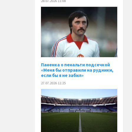
28.07.2026 11:08
Паненка o пенальти подсечкой
«Меня бы отправили на рудники,
если бы я не забил»
27.07.2026 11:25