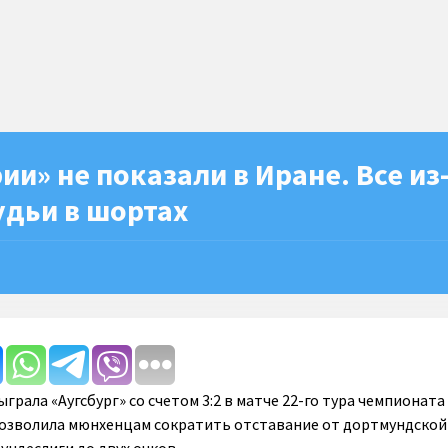
ии» не показали в Иране. Все из
дьи в шортах
грала «Аугсбург» со счетом 3:2 в матче 22-го тура чемпионата
позволила мюнхенцам сократить отставание от дортмундской