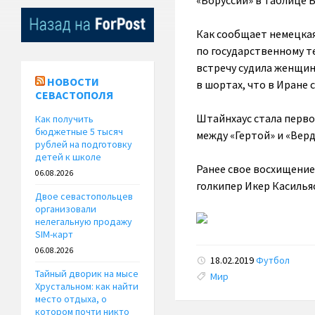
«Боруссии» в таблице Б
Как сообщает немецкая
по государственному т
встречу судила женщин
НОВОСТИ
в шортах, что в Иране
СЕВАСТОПОЛЯ
Штайнхаус стала перво
Как получить
бюджетные 5 тысяч
между «Гертой» и «Верд
рублей на подготовку
детей к школе
Ранее свое восхищение
06.08.2026
голкипер Икер Касильяс
Двое севастопольцев
организовали
нелегальную продажу
SIM-карт
06.08.2026
18.02.2019
Футбол
Тайный дворик на мысе
Tags:
Мир
Хрустальном: как найти
место отдыха, о
котором почти никто