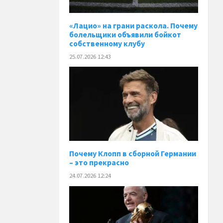
«Лацио» на грани раскола. Почему
болельщики объявили бойкот
собственному клубу
25.07.2026 12:43
Почему Клопп в сборной Германии
– это прекрасно
24.07.2026 12:24