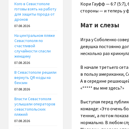
Кори Гауфф — 6:7 (5:7), 
Кого в Севастополе
готовы взять на работу
стороны — и теперь у 
для защиты города от
дронов
Мат и слезы
07.08.2026
На центральном пляже
Игра у Соболенко сове
Севастополя по
счастливой
девушка постоянно доп
случайности спасли
несколько раз крикнул
женщину
07.08.2026
В начале третьего сет
В Севастополе решили
в пользу американки, С
вернуть QR-коды на
А в середине решающей 
бензин
«***** вы мне здесь?»
07.08.2026
Власти Севастополя
Выступая перед публик
услышали операторов
команде: «Это очень бо
севастопольских
пляжей
теннис, а потом показа
07.08.2026
нормально. В любом слу