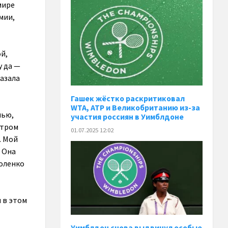
мире
мии,
й,
у да —
азала
Гашек жёстко раскритиковал
WTA, ATP и Великобританию из-за
пью,
участия россиян в Уимблдоне
утром
01.07.2025 12:02
. Мой
. Она
боленко
 в этом
Уимблдон снова выдвинул особые