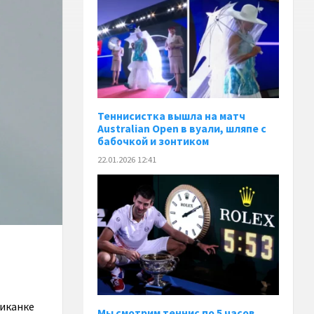
Теннисистка вышла на матч
Australian Open в вуали, шляпе с
бабочкой и зонтиком
22.01.2026 12:41
риканке
Мы смотрим теннис по 5 часов