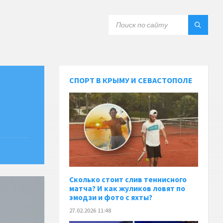
СПОРТ В КРЫМУ И СЕВАСТОПОЛЕ
Сколько стоит слив теннисного
матча? И как жуликов ловят по
эмодзи и фото с яхты?
27.02.2026 11:48