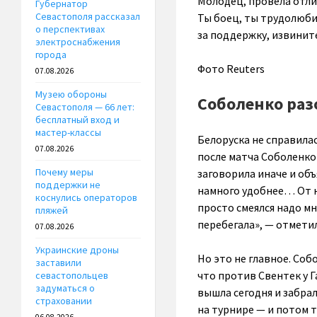
Молодец, провела отли
Губернатор
Севастополя рассказал
Ты боец, ты трудолюби
о перспективах
за поддержку, извините
электроснабжения
города
Фото Reuters
07.08.2026
Музею обороны
Соболенко раз
Севастополя — 66 лет:
бесплатный вход и
мастер-классы
Белоруска не справилас
07.08.2026
после матча Соболенко
Почему меры
заговорила иначе и объ
поддержки не
намного удобнее… От н
коснулись операторов
просто смеялся надо мн
пляжей
перебегала», — отмети
07.08.2026
Украинские дроны
Но это не главное. Со
заставили
что против Свентек у Г
севастопольцев
задуматься о
вышла сегодня и забрал
страховании
на турнире — и потом 