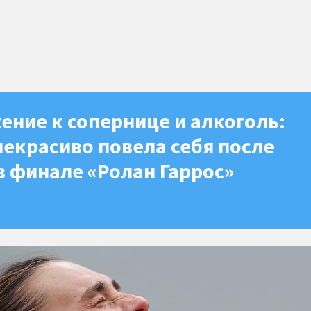
ение к сопернице и алкоголь:
екрасиво повела себя после
 финале «Ролан Гаррос»