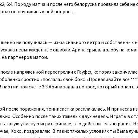
6:2, 6:4. По ходу матча и после него белоруска проявила себя не 
фанатов появились к ней вопросы.
ршенно не получилась — из-за сильного ветра и собственных 
ускала невынужденные ошибки. Арина срывала злобу на кома
а на партнеров матом.
а после напряженной перестрелки с Гауфф, которая закончилас
оболенко яростно «послала» свой бокс: «Проваливайте все ****
партии при счете 3:3 Арина задала вопрос, который попал в 
ой после поражения, теннисистка расплакалась. И принесла и
льно. Особенно после таких тяжелых двух недель. Играть в о
ть такую ужасную игру в финале, это действительно ранит. Н
чае, Коко, поздравляю. В таких тяжелых условиях ты была луч