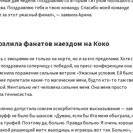
чные две недели. Поздравляю со вторым титулом «Большого 
ва. Поздравляю тебя и твою команду. Спасибо моей команде
 за этот ужасный финал», — заявила Арина.
озлила фанатов наездом на Коко
ь с эмоциями не только на корте, но и за его пределами. Хотя 
 поздравила соперницу с победой, на пресс-конференции она
яснила поражение сильным ветром: «Ужасные условия. Ей было
ее прилетали какие-то магические мячи, будто кто-то там св
ой. Ментально нет человека сильнее меня. Она меня просто
ла теннисистка.
боленко допустила совсем оскорбительное высказывание — зая
ауфф не было бы шансов: «Думаю, если бы Ига меня обыграла, 
а трофей. Поэтому да, больно. Правда больно. Я очень хорош
такой решающий матч: выходишь и играешь вот так. Больно»,