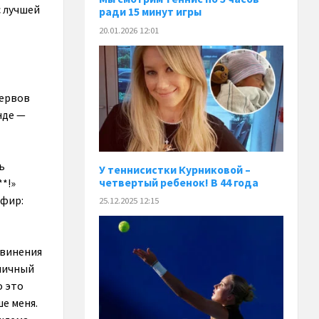
с лучшей
ради 15 минут игры
20.01.2026 12:01
нервов
нде —
ь
У теннисистки Курниковой –
четвертый ребенок! В 44 года
*!»
эфир:
25.12.2025 12:15
звинения
тличный
о это
ше меня.