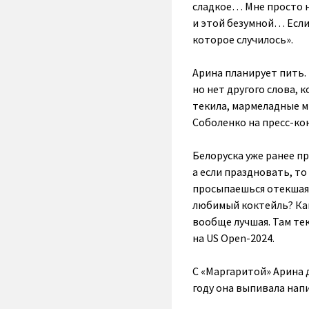
сладкое… Мне просто н
и этой безумной… Если 
которое случилось».
Арина планирует пить.
но нет другого слова, 
текила, мармеладные м
Соболенко на пресс-к
Белоруска уже ранее пр
а если праздновать, то
просыпаешься отекшая…
любимый коктейль? Как 
вообще лучшая. Там тек
на US Open-2024.
С «Маргаритой» Арина 
году она выпивала нап