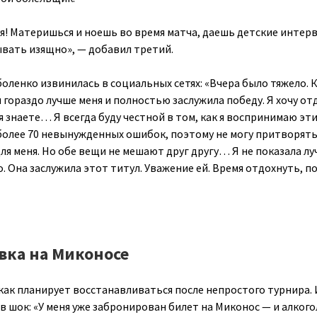
я! Материшься и ноешь во время матча, даешь детские интер
ывать изящно», — добавил третий.
оленко извинилась в социальных сетях: «Вчера было тяжело. 
 гораздо лучше меня и полностью заслужила победу. Я хочу от
я знаете… Я всегда буду честной в том, как я воспринимаю эт
более 70 невынужденных ошибок, поэтому не могу притворять
ля меня. Но обе вещи не мешают друг другу… Я не показала л
то. Она заслужила этот титул. Уважение ей. Время отдохнуть, п
вка на Миконосе
как планирует восстанавливаться после непростого турнира. 
 шок: «У меня уже забронирован билет на Миконос — и алкого