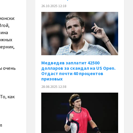
26.10.2025 12:18
ионски:
Игой,
рина
можных
перник,
Медведев заплатит 42500
ы очень
долларов за скандал на US Open.
Отдаст почти 40 процентов
призовых
28.08.2025 12:38
То, как
л