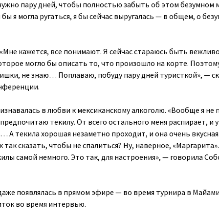
ужно пару дней, чтобы полностью забыть об этом безумном 
бы я могла ругаться, я бы сейчас выругалась — в общем, о безу
 «Мне кажется, все понимают. Я сейчас стараюсь быть вежливо
которое могло бы описать то, что произошло на корте. Поэтом
ишки, не знаю… Поплаваю, побуду пару дней туристкой», — ск
онференции.
изнавалась в любви к мексиканскому алкоголю. «Вообще я не 
 предпочитаю текилу. От всего остального меня распирает, и 
 А текила хорошая незаметно проходит, и она очень вкусная
так сказать, чтобы не спалиться? Ну, наверное, «Маргарита»
илы самой немного. Это так, для настроения», — говорила Со
даже появлялась в прямом эфире — во время турнира в Майами
иток во время интервью.