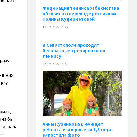
шлема».
Федерация тенниса Узбекистана
объявила о переходе россиянки
Полины Кудерметовой
17.12.2025 11:39
В Севастополе проходят
бесплатные тренировки по
теннису
сразу
04.12.2025 11:46
 в них
ерху
вила,
она бы
Анны Курникова В 44 ждет
о играла
ребенка и впервые за 1,5 года
 —
запостила фото