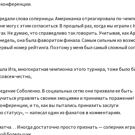
с-конференции.
едали слова соперницы. Американка отреагировала по-чемп
не могу с этим согласиться. В прошлый раз, когда мы играли с 
етах. Не думаю, что справедливо так говорить. Учитывая, как А
 недель, она была фаворитом финала. Самым сильным из воз
первый номер рейтинга. Поэтому у меня был самый сложный со
.
ышла Ига, многократная чемпионка этого турнира, тоже было б
совсем честно,
едение Соболенко. В социальных сетях они призвали ее быть
учиться управлять своими эмоциями и принимать поражение! 
конференции, и то, как вы пытались принизить заслуги
о статусу», — написал один из фанатов в комментариях.
матча… Иногда достаточно просто признать — соперник игра
рой болельщик.