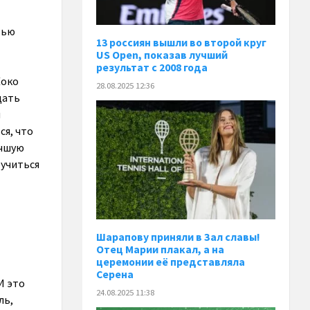
вью
13 россиян вышли во второй круг
US Open, показав лучший
результат с 2008 года
Коко
28.08.2025 12:36
дать
и
ся, что
учшую
оучиться
Шарапову приняли в Зал славы!
Отец Марии плакал, а на
церемонии её представляла
Серена
И это
24.08.2025 11:38
ль,