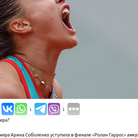
1
1
мира?
 мира Арина Соболенко уступила в финале «Ролан Гаррос» аме