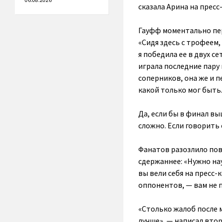
06.08.2026
сказала Арина на прес
Гауфф моментально пер
«Сидя здесь с трофеем, 
я победила ее в двух с
играла последние пару
соперников, она же и 
какой только мог быть
Да, если бы в финал в
сложно. Если говорить 
Фанатов разозлило пов
сдержаннее: «Нужно на
вы вели себя на пресс-
оппонентов, — вам не п
«Столько жалоб после 
лучше», — написал вто