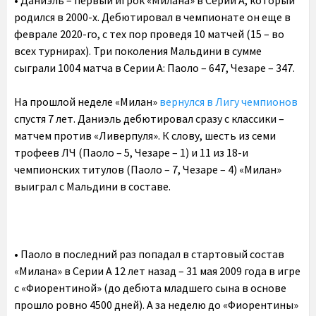
• Даниэль – первый игрок «Милана» в Серии А, который
родился в 2000-х. Дебютировал в чемпионате он еще в
феврале 2020-го, с тех пор проведя 10 матчей (15 – во
всех турнирах). Три поколения Мальдини в сумме
сыграли 1004 матча в Серии А: Паоло – 647, Чезаре – 347.
На прошлой неделе «Милан»
вернулся в Лигу чемпионов
спустя 7 лет. Даниэль дебютировал сразу с классики –
матчем против «Ливерпуля». К слову, шесть из семи
трофеев ЛЧ (Паоло – 5, Чезаре – 1) и 11 из 18-и
чемпионских титулов (Паоло – 7, Чезаре – 4) «Милан»
выиграл с Мальдини в составе.
• Паоло в последний раз попадал в стартовый состав
«Милана» в Серии А 12 лет назад – 31 мая 2009 года в игре
с «Фиорентиной» (до дебюта младшего сына в основе
прошло ровно 4500 дней). А за неделю до «Фиорентины»