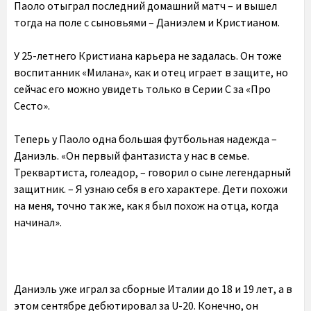
Паоло отыграл последний домашний матч – и вышел
тогда на поле с сыновьями – Даниэлем и Кристианом.
У 25-летнего Кристиана карьера не задалась. Он тоже
воспитанник «Милана», как и отец играет в защите, но
сейчас его можно увидеть только в Серии С за «Про
Сесто».
Теперь у Паоло одна большая футбольная надежда –
Даниэль. «Он первый фантазиста у нас в семье.
Треквартиста, голеадор, – говорил о сыне легендарный
защитник. – Я узнаю себя в его характере. Дети похожи
на меня, точно так же, как я был похож на отца, когда
начинал».
Даниэль уже играл за сборные Италии до 18 и 19 лет, а в
этом сентябре дебютировал за U-20. Конечно, он