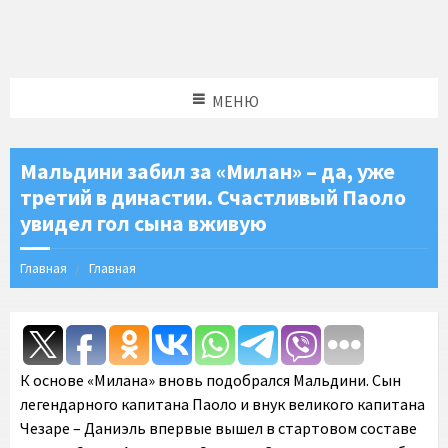
МЕНЮ
Мальдини забил за «Милан» – да, уже
третий в династии. Счастливый Паоло
увидел гол сына вживую
Главная
Главная
К основе «Милана» вновь подобрался Мальдини. Сын
легендарного капитана Паоло и внук великого капитана
Чезаре – Даниэль впервые вышел в стартовом составе