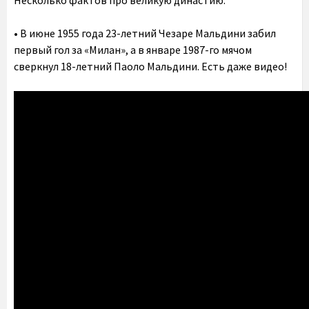
Несколько фактов про великую династию:
• В июне 1955 года 23-летний Чезаре Мальдини забил
первый гол за «Милан», а в январе 1987-го мячом
сверкнул 18-летний Паоло Мальдини. Есть даже видео!