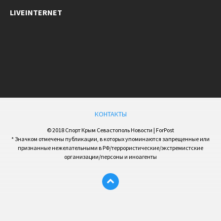
LIVEINTERNET
КОНТАКТЫ
© 2018 Спорт Крым Севастополь Новости | ForPost
* Значком отмечены публикации, в которых упоминаются запрещенные или
признанные нежелательными в РФ/террористические/экстремистские
организации/персоны и иноагенты