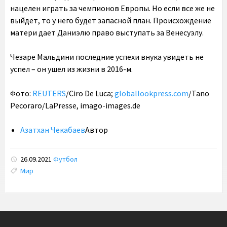
нацелен играть за чемпионов Европы. Но если все же не
выйдет, то у него будет запасной план. Происхождение
матери дает Даниэлю право выступать за Венесуэлу.
Чезаре Мальдини последние успехи внука увидеть не
успел – он ушел из жизни в 2016-м.
Фото:
REUTERS
/Ciro De Luca;
globallookpress.com
/Tano
Pecoraro/LaPresse, imago-images.de
Азатхан Чекабаев
Автор
26.09.2021
Футбол
Tags:
Мир