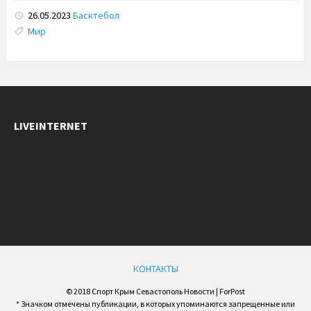
26.05.2023
Басктебол
Tags:
Мир
LIVEINTERNET
КОНТАКТЫ
© 2018 Спорт Крым Севастополь Новости | ForPost
* Значком отмечены публикации, в которых упоминаются запрещенные или