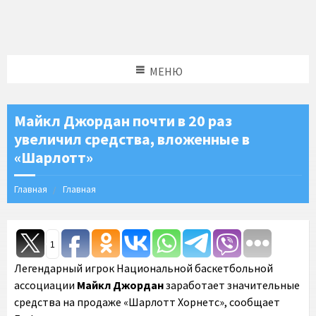
МЕНЮ
Майкл Джордан почти в 20 раз
увеличил средства, вложенные в
«Шарлотт»
Главная
Главная
1
Легендарный игрок Национальной баскетбольной
ассоциации
Майкл Джордан
заработает значительные
средства на продаже «Шарлотт Хорнетс», сообщает