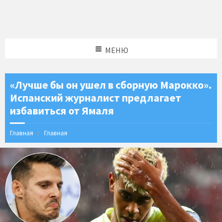
МЕНЮ
«Лучше бы он ушел в сборную Марокко».
Испанский журналист предлагает
избавиться от Ямаля
Главная
Главная