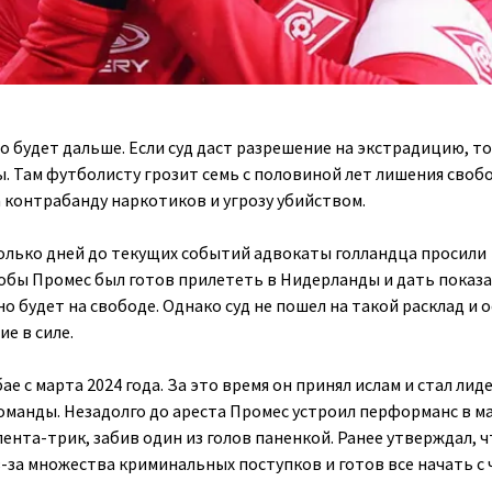
о будет дальше. Если суд даст разрешение на экстрадицию, то
. Там футболисту грозит семь с половиной лет лишения своб
а контрабанду наркотиков и угрозу убийством.
колько дней до текущих событий адвокаты голландца просили
кобы Промес был готов прилететь в Нидерланды и дать показ
о будет на свободе. Однако суд не пошел на такой расклад и 
е в силе.
ае с марта 2024 года. За это время он принял ислам и стал лид
манды. Незадолго до ареста Промес устроил перформанс в ма
ента-трик, забив один из голов паненкой. Ранее утверждал, ч
-за множества криминальных поступков и готов все начать с 