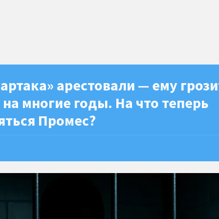
артака» арестовали — ему грози
на многие годы. На что теперь
яться Промес?