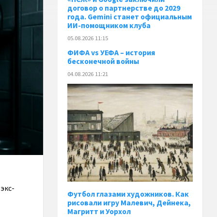
договор о партнерстве до 2029
года. Gemini станет официальным
ИИ-помощником клуба
05.08.2026 11:15
ФИФА vs УЕФА – история
бесконечной войны
04.08.2026 11:21
экс-
Футбол глазами художников. Как
рисовали игру Малевич, Дейнека,
Магритт и Уорхол