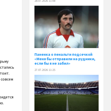
28.07.2026 11:08
Паненка o пенальти подсечкой
«Меня бы отправили на рудники,
юрьму
если бы я не забил»
остались
27.07.2026 11:25
тоит.
я совсем
придется
о.