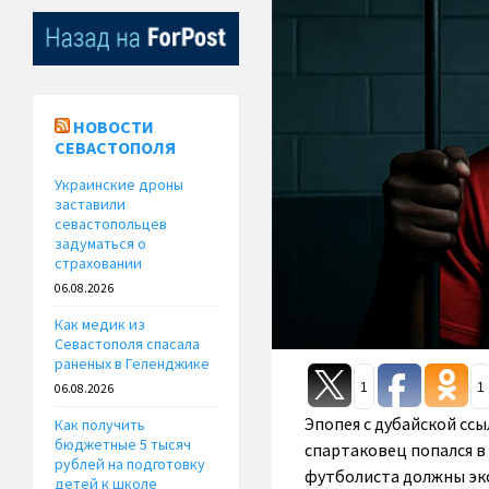
НОВОСТИ
СЕВАСТОПОЛЯ
Украинские дроны
заставили
севастопольцев
задуматься о
страховании
06.08.2026
Как медик из
Севастополя спасала
раненых в Геленджике
1
1
06.08.2026
Эпопея с дубайской сс
Как получить
бюджетные 5 тысяч
спартаковец попался в
рублей на подготовку
футболиста должны экс
детей к школе