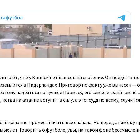
читают, что у Квинси нет шансов на спасение. Он поедет в т
риземлится в Нидерландах. Приговор по факту уже вынесен — 
этому надеяться на лучшее Промесу, его семье и фанатам не с
когда наказание вступит в силу, а это, судя по всему, случитс
сть желание Промеса начать всё сначала. Но перед этим ему 
лых лет. Говорить о футболе, увы, на таком фоне бессмысленн