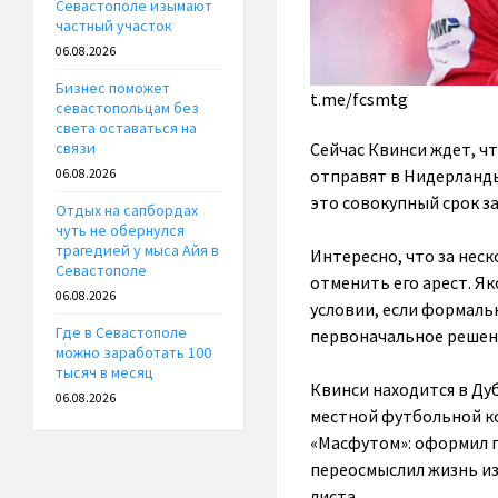
Севастополе изымают
частный участок
06.08.2026
Бизнес поможет
t.me/fcsmtg
севастопольцам без
света оставаться на
Сейчас Квинси ждет, чт
связи
отправят в Нидерланды
06.08.2026
это совокупный срок з
Отдых на сапбордах
чуть не обернулся
трагедией у мыса Айя в
Интересно, что за нес
Севастополе
отменить его арест. Я
06.08.2026
условии, если формальн
Где в Севастополе
первоначальное решени
можно заработать 100
тысяч в месяц
Квинси находится в Дуб
06.08.2026
местной футбольной ко
«Масфутом»: оформил п
переосмыслил жизнь из
листа.