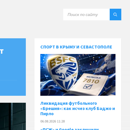
СПОРТ В КРЫМУ И СЕВАСТОПОЛЕ
т
Ликвидация футбольного
«Брешия»: как исчез клуб Баджо и
Пирло
06.08.2026 11:28
«ПСЖ» и Google заключили