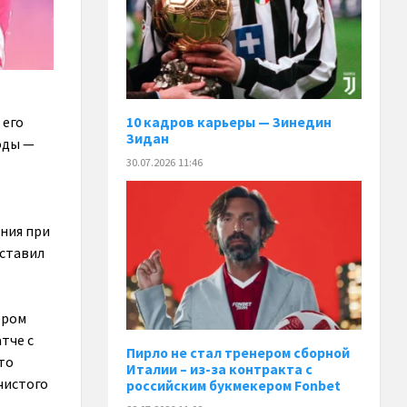
 его
10 кадров карьеры — Зинедин
Зидан
оды —
30.07.2026 11:46
ания при
оставил
ером
тче с
Пирло не стал тренером сборной
то
Италии – из-за контракта с
чистого
российским букмекером Fonbet