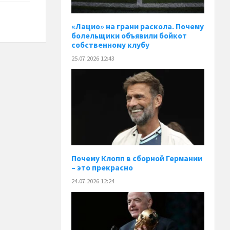
«Лацио» на грани раскола. Почему
болельщики объявили бойкот
собственному клубу
25.07.2026 12:43
Почему Клопп в сборной Германии
– это прекрасно
24.07.2026 12:24