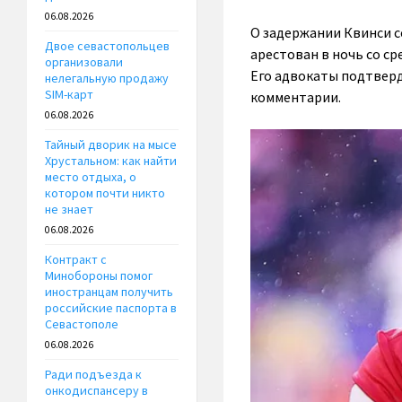
06.08.2026
О задержании Квинси с
Двое севастопольцев
арестован в ночь со ср
организовали
Его адвокаты подтверд
нелегальную продажу
SIM-карт
комментарии.
06.08.2026
Тайный дворик на мысе
Хрустальном: как найти
место отдыха, о
котором почти никто
не знает
06.08.2026
Контракт с
Минобороны помог
иностранцам получить
российские паспорта в
Севастополе
06.08.2026
Ради подъезда к
онкодиспансеру в