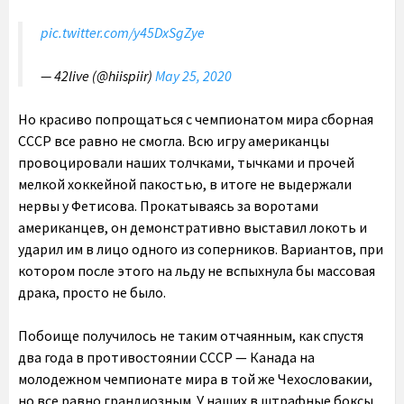
pic.twitter.com/y45DxSgZye
— 42live (@hiispiir)
May 25, 2020
Но красиво попрощаться с чемпионатом мира сборная
СССР все равно не смогла. Всю игру американцы
провоцировали наших толчками, тычками и прочей
мелкой хоккейной пакостью, в итоге не выдержали
нервы у Фетисова. Прокатываясь за воротами
американцев, он демонстративно выставил локоть и
ударил им в лицо одного из соперников. Вариантов, при
котором после этого на льду не вспыхнула бы массовая
драка, просто не было.
Побоище получилось не таким отчаянным, как спустя
два года в противостоянии СССР — Канада на
молодежном чемпионате мира в той же Чехословакии,
но все равно грандиозным. У наших в штрафные боксы