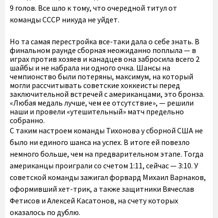
9 голов. Все шло к тому, что очередной титул от
команды СССР никуда не уйдет.
Но та самая перестройка все-таки дала о себе знать. В
финальном раунде сборная неожиданно поплыла — в
играх против хозяев и канадцев она забросила всего 2
шайбы и не набрала ни одного очка. Шансы на
чемпионство были потеряны, максимум, на который
могли рассчитывать советские хоккеисты перед
заключительной встречей с американцами, это бронза.
«Любая медаль лучше, чем ее отсутствие», — решили
наши и провели «утешительный» матч предельно
собранно.
С таким настроем команды Тихонова у сборной США не
было ни единого шанса на успех. В итоге ей повезло
немного больше, чем на предварительном этапе. Тогда
американцы проиграли со счетом 1:11, сейчас — 3:10. У
советской команды зажигал форвард Михаил Варнаков,
оформивший хет-трик, а также защитники Вячеслав
Фетисов и Алексей Касатонов, на счету которых
оказалось по дублю.