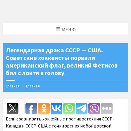
МЕНЮ
Легендарная драка СССР — США.
Советские хоккеисты порвали
американский флаг, великий Фетисов
бил с локтя в голову
Главная
Главная
1
Если сравнивать хоккейные противостояния СССР-
Канада и СССР-США с точки зрения их бойцовской