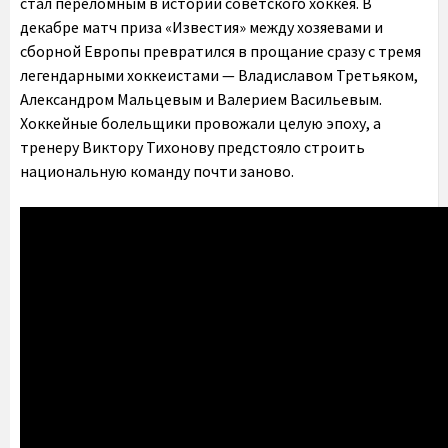
стал переломным в истории советского хоккея. В
декабре матч приза «Известия» между хозяевами и
сборной Европы превратился в прощание сразу с тремя
легендарными хоккеистами — Владиславом Третьяком,
Александром Мальцевым и Валерием Васильевым.
Хоккейные болельщики провожали целую эпоху, а
тренеру Виктору Тихонову предстояло строить
национальную команду почти заново.