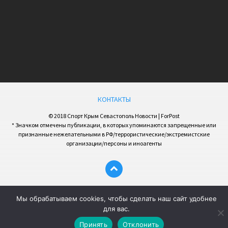
КОНТАКТЫ
© 2018 Спорт Крым Севастополь Новости | ForPost
* Значком отмечены публикации, в которых упоминаются запрещенные или
признанные нежелательными в РФ/террористические/экстремистские
организации/персоны и иноагенты
Мы обрабатываем cookies, чтобы сделать наш сайт удобнее
для вас.
Принять
Отклонить