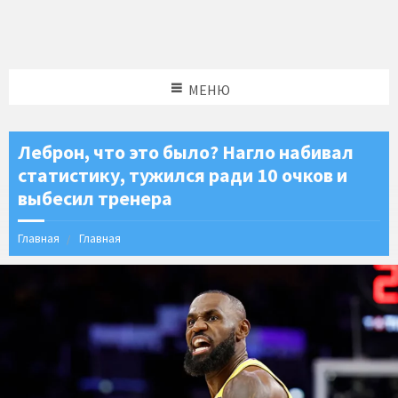
МЕНЮ
Леброн, что это было? Нагло набивал
статистику, тужился ради 10 очков и
выбесил тренера
Главная
Главная