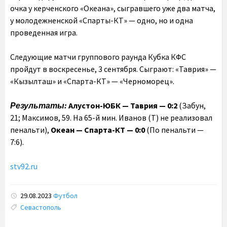
очка у керченского «Океана», сыгравшего уже два матча,
у молодежненской «Спарты-КТ» — одно, но и одна
проведенная игра.
Следующие матчи группового раунда Кубка КФС
пройдут в воскресенье, 3 сентября. Сыграют: «Таврия» —
«Кызылташ» и «Спарта-КТ» — «Черноморец».
Результаты:
Алустон-ЮБК — Таврия — 0:2
(Забун,
21; Максимов, 59. На 65-й мин. Иванов (Т) не реализовал
пенальти),
Океан — Спарта-КТ — 0:0
(По пенальти —
7:6).
stv92.ru
29.08.2023
Футбол
Tags:
Севастополь