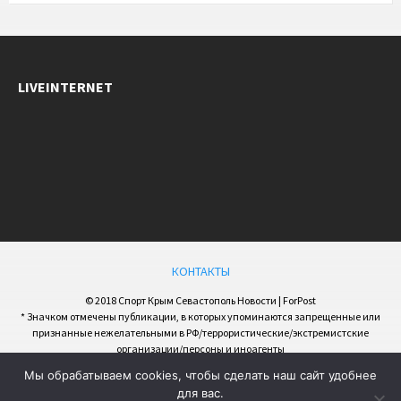
LIVEINTERNET
КОНТАКТЫ
© 2018 Спорт Крым Севастополь Новости | ForPost
* Значком отмечены публикации, в которых упоминаются запрещенные или
признанные нежелательными в РФ/террористические/экстремистские
организации/персоны и иноагенты
Мы обрабатываем cookies, чтобы сделать наш сайт удобнее
для вас.