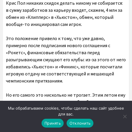
Крис Пол никаких скидок делать никому не собирается:
в сумму заработков за карьеру входят, скажем, 4 млн за
обмен из «Клипперс» в «Хьюстон», обмен, который
вообще-то инициировал сам игрок.
Это положение привело к тому, что уже давно,
примерно после подписания нового соглашения с
«Рокетс», финансовые обязательства перед
разыгрывающим смущают его клубы: из-за этого от него
избавились «Хьюстон» и «Финикс», которые посчитали
игровую отдачу не соответствующей и мешающей
чемпионским притязаниям.
Но его самого это нисколько не трогает. Этим летом ему
и вовсе удивительно повезло: он был близок к
Мы обрабатываем cookies, чтобы сделать наш сайт удобнее
отчислению (так как лишь половина контракта на
для вас.
следующий год была гарантирована), но «Голден Стэйт»
увидел в Поле возможность скинуть всех утомившего
Принять
Отклонить
Джордана Пула. Благодаря стечению обстоятельств на