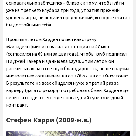
основательно заблудился – близок к тому, чтобы уйти
уже из третьего клуба за три года, утратил прежний
уровень игры, не получил предложений, которые считал
бы достойными себя.
Прошлым летом Харден пошел навстречу
«Филадельфии» и отказался от опции на 47 млн
(согласился на 69 млн за два года), чтобы клуб подписал
Пи Джей Такера и Дэньюэла Хауза. Этим летом он
рассчитывал на ответную благодарность, но не получил
многолетнее соглашение ни от «76-х», ни от «Хьюстона».
В результате на всех обиделся и уже в третий раз за
карьеру (да, это рекорд) потребовал обмен. Харден еще
верит, что где-то его ждет последний суперзвездный
контракт.
Стефен Карри (2009-н.в.)