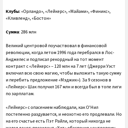
Клубы
: «Орландо», «Лейкерс», «Майами», «Финикс»,
«Кливленд», «Бостон»
Сумма
: 286 млн
Великий центровой поучаствовал в финансовой
революции, когда летом 1996 года перебрался в Лос-
Анджелес и подписал рекордный на тот момент
контракт с «Лейкерс» – 120 млн на 7 лет (Джерри Уэст
включил всю свою магию, чтобы выложить такую сумму
и перебить предложение «Мэджик»). За 9 сезонов в
«Лейкерс» Шак получил 167 млн и всегда был в топе лиги
по зарплатам.
«Лейкерс» с опасением наблюдали, как О’Нил
постепенно раздувается, и неохотно его продлевали. Но
на его счастье есть Пэт Райли, который никогда не
жалел денег: президент «Хит» обеспечил центровому