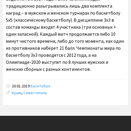
традиционно разыгрывались лишь два комплекта
наград – в мужском и женском турнирах по баскетболу
5х5 (классическому баскетболу). В дисциплине 3х3 в
состав команды входят 4 участника (три основных +
один запасной). Каждый матч продолжается либо 10
минут чистого времени, либо до того момента, как один
из противников наберёт 21 балл. Чемпионаты мира по
баскетболу 3х3 проводятся с 2012 года, а на
Олимпиаде-2020 выступят по 8 лучших мужских и
женских сборных с разных континентов.
20.01.2019
Басктебол
Tags:
Крым
,
Севастополь