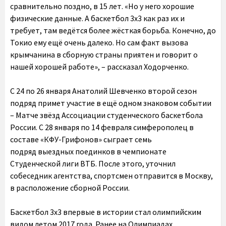
сравнительно поздно, в 15 лет. «Но у него хорошие
физические данные. А баскетбол 3х3 как раз их и
требует, там ведётся более жёсткая борьба. Конечно, до
Токио ему ещё очень далеко. Но сам факт вызова
крымчанина в сборную страны приятен и говорит о
нашей хорошей работе», – рассказал Ходорченко.
С 24 по 26 января Анатолий Шевченко второй сезон
подряд примет участие в ещё одном знаковом событии
– Матче звёзд Ассоциации студенческого баскетбола
России. С 28 января по 14 февраля симферополец в
составе «КФУ-Грифонов» сыграет семь
подряд выездных поединков в чемпионате
Студенческой лиги ВТБ. После этого, уточнил
собеседник агентства, спортсмен отправится в Москву,
в расположение сборной России.
Баскетбол 3х3 впервые в истории стал олимпийским
видом летом 2017 года. Ранее на Олимпиадах