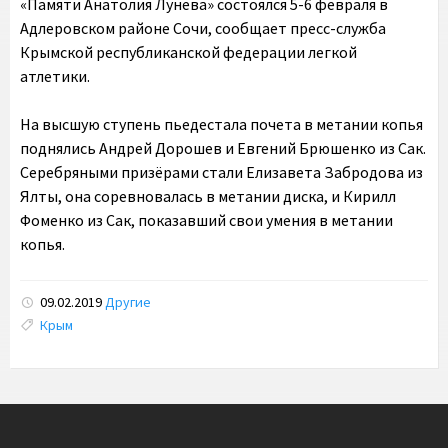
«Памяти Анатолия Лунева» состоялся 5-6 февраля в
Адлеровском районе Сочи, сообщает пресс-служба
Крымской республиканской федерации легкой
атлетики.
На высшую ступень пьедестала почета в метании копья
поднялись Андрей Дорошев и Евгений Брюшенко из Сак.
Серебряными призёрами стали Елизавета Забродова из
Ялты, она соревновалась в метании диска, и Кирилл
Фоменко из Сак, показавший свои умения в метании
копья.
09.02.2019
Другие
Tags:
Крым