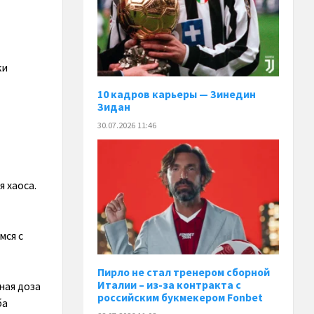
ки
10 кадров карьеры — Зинедин
Зидан
30.07.2026 11:46
 хаоса.
мся с
Пирло не стал тренером сборной
Италии – из-за контракта с
ная доза
российским букмекером Fonbet
ба