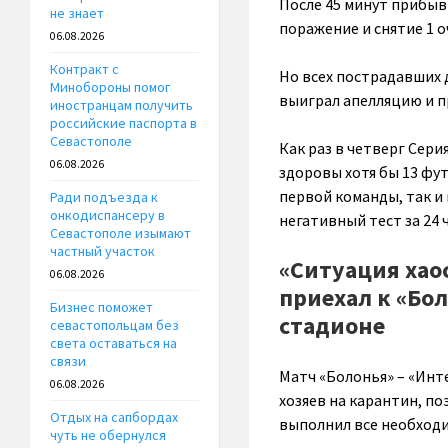
После 45 минут прибыв
не знает
поражение и снятие 1 о
06.08.2026
Контракт с
Но всех пострадавших 
Минобороны помог
выиграл апелляцию и пр
иностранцам получить
российские паспорта в
Севастополе
Как раз в четверг Сер
06.08.2026
здоровы хотя бы 13 фу
первой команды, так и 
Ради подъезда к
онкодиспансеру в
негативный тест за 24 ч
Севастополе изымают
частный участок
«Ситуация хаос
06.08.2026
приехал к «Бол
Бизнес поможет
стадионе
севастопольцам без
света оставаться на
связи
Матч «Болонья» – «Инт
06.08.2026
хозяев на карантин, п
Отдых на сапбордах
выполнил все необходи
чуть не обернулся