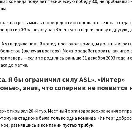
шая команда получает техническую победу 3:0, не прибывшая 
чка.
должна греть мысль о прецеденте из прошлого сезона: тогда 
евратил 0:3 за неявку на «Ювентус» в переигровку в другую д
ия А утвердила новый ковид-протокол: команды должны играть
тболистов (включая вратаря). Можно задействовать как игро
примаверы – если те родились раньше 31 декабря 2003 года и 
аса до матча.
а. Я бы ограничил силу ASL». «Интер»
онье», зная, что соперник не появится 
ер» открывал 20-й тур. Местный орган здравоохранения отпр
оэтому на стадионе была только одна команда. «Интер» добро
мое, размявшись в компании пустых трибун.