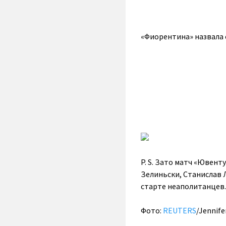
«Фиорентина» назвала 
P. S. Зато матч «Ювент
Зелиньски, Станислав 
старте неаполитанцев.
Фото:
REUTERS
/Jennife