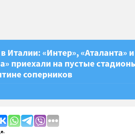
в Италии: «Интер», «Аталанта» и
а» приехали на пустые стадион
нтине соперников
е.