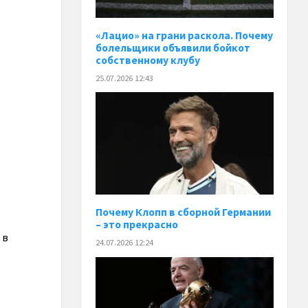
«Лацио» на грани раскола. Почему
болельщики объявили бойкот
собственному клубу
25.07.2026 12:43
Почему Клопп в сборной Германии
– это прекрасно
 в
24.07.2026 12:24