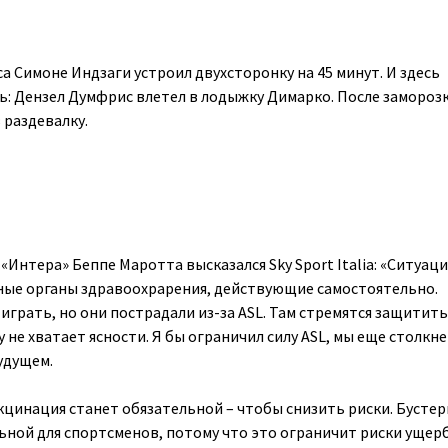
а Симоне Индзаги устроил двухсторонку на 45 минут. И здесь
ь: Дензел Думфрис влетел в лодыжку Димарко. После замороз
 раздевалку.
Интера» Беппе Маротта высказался Sky Sport Italia: «Ситуация
ные органы здравоохрарения, действующие самостоятельно.
играть, но они пострадали из-за ASL. Там стремятся защитить
у не хватает ясности. Я бы ограничил силу ASL, мы еще столкне
удущем.
кцинация станет обязательной – чтобы снизить риски. Бустер
ьной для спортсменов, потому что это ограничит риски ущер