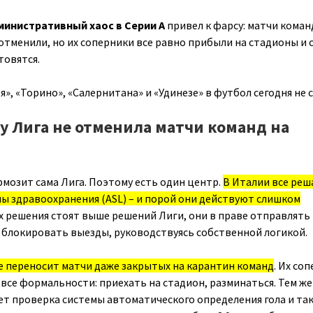
инистративный хаос в Серии А
привел к фарсу: матчи коман
 отменили, но их соперники все равно прибыли на стадионы и 
товятся.
ья», «Торино», «Салернитана» и «Удинезе» в футбол сегодня не 
му Лига не отменила матчи команд на
рмозит сама Лига. Поэтому есть один центр.
В Италии все ре
ы здравоохранения (ASL) – и порой они действуют слишком
их решения стоят выше решений Лиги, они в праве отправлять
 блокировать выезды, руководствуясь собственной логикой.
не переносит матчи даже закрытых на карантин команд
. Их со
се формальности: приехать на стадион, разминаться. Тем же
ет проверка системы автоматического определения гола и так