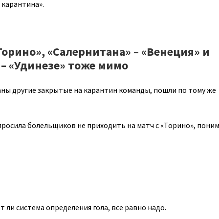
и карантина».
Торино», «Салернитана» – «Венеция» и
– «Удинезе» тоже мимо
аны другие закрытые на карантин команды, пошли по тому же
просила болельщиков не приходить на матч с «Торино», поним
 ли система определения гола, все равно надо.