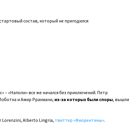
стартовый состав, который не пригодился:
ус» – «Наполи» все же начался без приключений. Петр
Лоботка и Амир Ррахмани,
из-за которых были споры
, вышли
r Lorenzini, Alberto Lingria,
твиттер «Фиорентины»
.