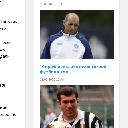
–
02.08.2026 14:31
«Наполи»
ату.
, если
ков
сдали
10 признаков, что итальянский
футбол в яме
01.08.2026 12:38
на
авил
совестно