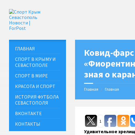
ГЛАВНАЯ
Ковид-фарс 
СПОРТ В КРЫМУ И
«Фиорентин
СЕВАСТОПОЛЕ
зная о кара
СПОРТ В МИРЕ
КРАСОТА И СПОРТ
Главная
Главная
ИСТОРИЯ ФУТБОЛА
СЕВАСТОПОЛЯ
ВКОНТАКТЕ
1
КОНТАКТЫ
Удивительное зрелищ