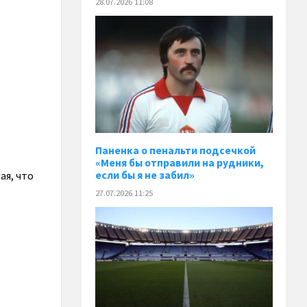
28.07.2026 11:08
Паненка o пенальти подсечкой
«Меня бы отправили на рудники,
если бы я не забил»
ая, что
27.07.2026 11:25