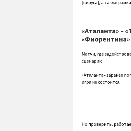
[вируса], а также рамк
«Аталанта» – «
«Фиорентина» 
Матчи, где задействов
сценарию.
«Аталанта» заранее по
игра не состоится.
Но проверить, работает