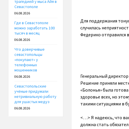
трагедией у мыса Айя в
Севастополе
06.08.2026
Для поддержания тонус
Где в Севастополе
случилась неприятност
можно заработать 100
тысяч в месяц
Федерико отправился в
06.08.2026
Что доверчивые
севастопольцы
«покупают» у
телефонных
мошенников
Генеральный директор «
06.08.2026
Решение приняли мест
Севастопольские
«Болонья» была готова 
учёные придумали
здоровье всех, но этом
нетривиальную работу
для ушастых медуз
такими ситуациями в б
06.08.2026
<…> Я надеюсь, что ва
должна стать обязател