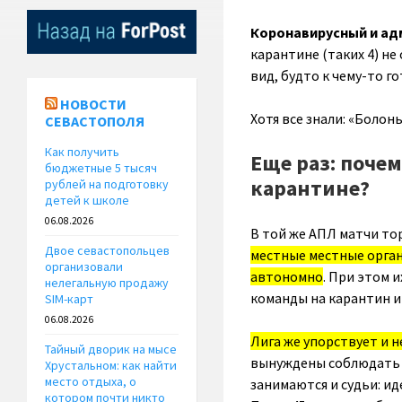
Коронавирусный и адм
карантине (таких 4) не
вид, будто к чему-то го
НОВОСТИ
Хотя все знали: «Болон
СЕВАСТОПОЛЯ
Как получить
Еще раз: поче
бюджетные 5 тысяч
карантине?
рублей на подготовку
детей к школе
06.08.2026
В той же АПЛ матчи то
Двое севастопольцев
местные местные орган
организовали
автономно
. При этом 
нелегальную продажу
команды на карантин и
SIM-карт
06.08.2026
Лига же упорствует и 
Тайный дворик на мысе
вынуждены соблюдать в
Хрустальном: как найти
место отдыха, о
занимаются и судьи: ид
котором почти никто