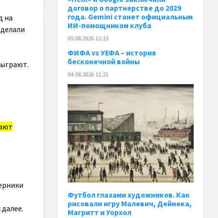
договор о партнерстве до 2029
года. Gemini станет официальным
д на
ИИ-помощником клуба
сделали
05.08.2026 11:15
ФИФА vs УЕФА – история
бесконечной войны
сыграют.
04.08.2026 11:21
шают
перники
Футбол глазами художников. Как
рисовали игру Малевич, Дейнека,
 далее.
Магритт и Уорхол