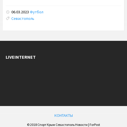
06.03.2023
Футбол
Tags:
Севастополь
LIVEINTERNET
КОНТАКТЫ
© 2018 Спорт Крым Севастополь Новости | ForPost