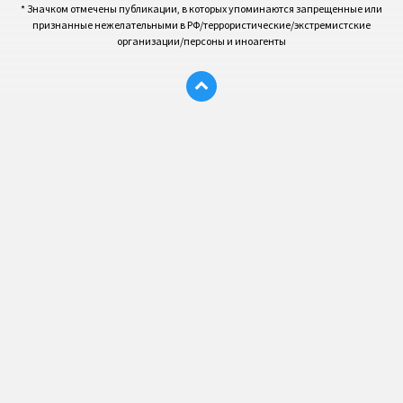
* Значком отмечены публикации, в которых упоминаются запрещенные или
признанные нежелательными в РФ/террористические/экстремистские
организации/персоны и иноагенты