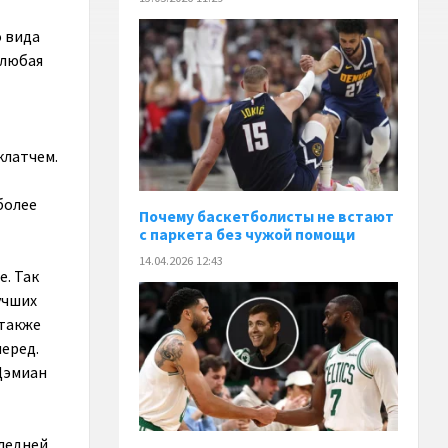
 вида
 любая
клатчем.
более
Почему баскетболисты не встают
с паркета без чужой помощи
14.04.2026 12:43
е. Так
учших
 также
еред.
Дэмиан
следней