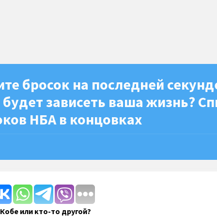
те бросок на последней секунд
о будет зависеть ваша жизнь? С
оков НБА в концовках
 Кобе или кто-то другой?