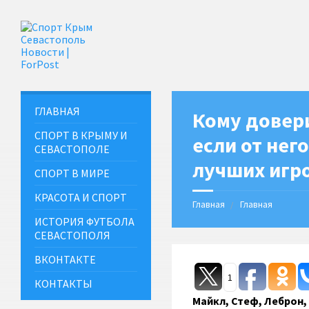
ГЛАВНАЯ
Кому довери
СПОРТ В КРЫМУ И
если от нег
СЕВАСТОПОЛЕ
лучших игр
СПОРТ В МИРЕ
КРАСОТА И СПОРТ
Главная
Главная
ИСТОРИЯ ФУТБОЛА
СЕВАСТОПОЛЯ
ВКОНТАКТЕ
1
КОНТАКТЫ
Майкл, Стеф, Леброн,