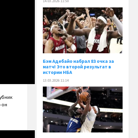
14.03.2026 11:50
Бэм Адебайо набрал 83 очка за
матч! Это второй результат в
истории НБА
13.03.2026 11:14
убник
 он