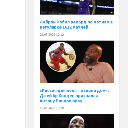
Леброн Побил рекорд по матчам в
регулярке 1612 матчей
23.03.2026 12:12
«Россия для меня – второй дом».
Джей Ар Холден признался
Антону Понкрашову
16.03.2026 12:08