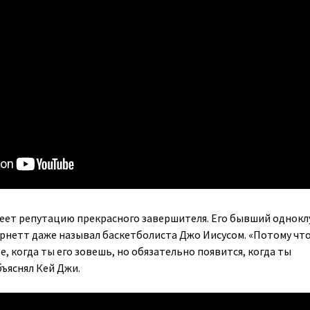
еет репутацию прекрасного завершителя. Его бывший однокл
арнетт даже называл баскетболиста Джо Иисусом. «Потому что
, когда ты его зовешь, но обязательно появится, когда ты
бъяснял Кей Джи.