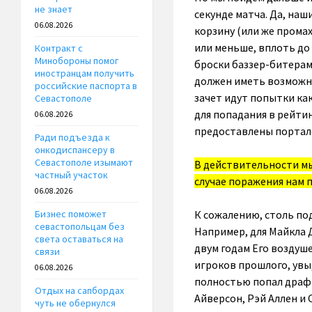
не знает
секунде матча. Да, наш
06.08.2026
корзину (или же промах
или меньше, вплоть до
Контракт с
Минобороны помог
броски баззер-битерами
иностранцам получить
должен иметь возможно
российские паспорта в
зачет идут попытки как
Севастополе
для попадания в рейтин
06.08.2026
предоставлены порта
Ради подъезда к
онкодиспансеру в
Севастополе изымают
В действительности мы 
частный участок
случае поражения нам п
06.08.2026
К сожалению, столь по
Бизнес поможет
севастопольцам без
Например, для Майкла 
света оставаться на
двум годам Его воздуше
связи
игроков прошлого, увы,
06.08.2026
полностью попал драфт-
Отдых на сапбордах
Айверсон, Рэй Аллен и 
чуть не обернулся