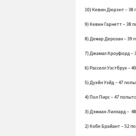
10) Кевин Дюрэнт – 38 
9) Кевин Гарнетт – 38 
8) Демар Дерозан – 39 
7) Джамал Кроуфорд – 3
6) Расселл Уэстбрук – 4
5) Дуэйн Уэйд – 47 попы
4) Пол Пирс – 47 попыто
3) Дэмиан Лиллард – 48
2) Кобе Брайант – 52 п