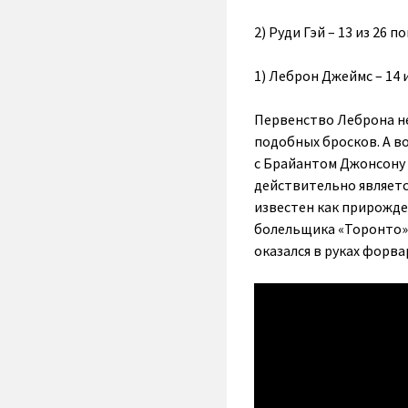
2) Руди Гэй – 13 из 26 п
1) Леброн Джеймс – 14 
Первенство Леброна не
подобных бросков. А в
с Брайантом Джонсону 
действительно являетс
известен как прирожде
болельщика «Торонто» и
оказался в руках форва