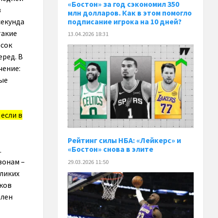
«Бостон» за год сэкономил 350
в
млн долларов. Как в этом помогло
секунда
подписание игрока на 10 дней?
такие
13.04.2026 18:31
осок
еред. В
чение:
ные
 если в
Рейтинг силы НБА: «Лейкерс» и
«Бостон» снова в элите
.
зонам –
29.03.2026 11:50
еликих
иков
ллен