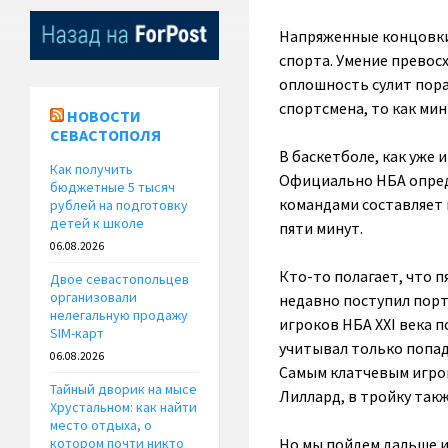
Напряженные концовки
спорта. Умение превос
оплошность сулит пора
спортсмена, то как мин
НОВОСТИ
СЕВАСТОПОЛЯ
В баскетболе, как уже 
Как получить
Официально НБА опреде
бюджетные 5 тысяч
командами составляет н
рублей на подготовку
детей к школе
пяти минут.
06.08.2026
Кто-то полагает, что п
Двое севастопольцев
организовали
недавно поступил порт
нелегальную продажу
игроков НБА XXI века п
SIM-карт
учитывал только попад
06.08.2026
Самым клатчевым игрок
Тайный дворик на мысе
Лиллард, в тройку такж
Хрустальном: как найти
место отдыха, о
Но мы пойдем дальше и
котором почти никто