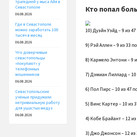
трагедией у мыса Айя в
Кто попал бол
Севастополе
06.08.2026
Где в Севастополе
можно заработать 100
10) Дуэйн Уэйд – 9 из 4
тысяч в месяц
06.08.2026
9) Рэй Аллен – 9 из 33 
Что доверчивые
севастопольцы
8) Кармело Энтони – 9 
«покупают» у
телефонных
7) Дэмиан Лиллард – 10
мошенников
06.08.2026
6) Пол Пирс – 10 из 47 
Севастопольские
учёные придумали
нетривиальную работу
5) Винс Картер – 10 из 
для ушастых медуз
06.08.2026
4) Кобе Брайант – 12 из
3) Джо Джонсон – 12 из