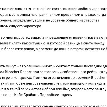
 матчей являются важнейшей составляющей любого игрового
ходить соперника на ограниченном временном отрезке, когда
жение, определяет, если и не уровень общего мастерства
имум силу его характера.
и во многих других видах, эти решающие мгновения называют 
ляет клатч как ситуацию, в которой разница в счете между
е более пяти очков, а времени до конца встречи остается не 
ять минут – это слишком много и считает только последние дв
ал Bleacher Report при составлении собственного рейтинга л
о игре в концовках. Помимо ограничения во времени Bleacher
ания, которые или сравнивали счет, или выводили команду вп
ом в такой версии стал Леброн Джеймс, второе место занял 
е попал Кобе Брайант. Подробнее – здесь.
 проверим, кто является самым смертоносным игроком на по