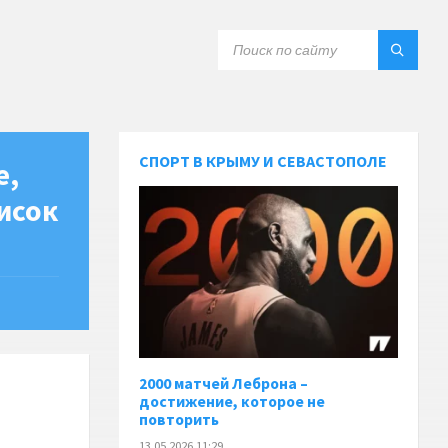
СПОРТ В КРЫМУ И СЕВАСТОПОЛЕ
е,
писок
2000 матчей Леброна –
достижение, которое не
повторить
13.05.2026 11:29