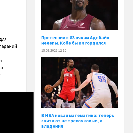
Претензии к 83 очкам Адебайо
для
нелепы. Кобе бы им гордился
опаданий
15.03.2026 12:10
л
ию
е
В НБА новая математика: теперь
считают не трехочковые, а
владения