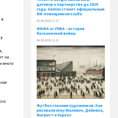
договор о партнерстве до 2029
года. Gemini станет официальным
ИИ-помощником клуба
 в
05.08.2026 11:15
ФИФА vs УЕФА – история
бесконечной войны
»?
04.08.2026 11:21
в,
ит на
м много
ьная
ого
Футбол глазами художников. Как
рисовали игру Малевич, Дейнека,
Магритт и Уорхол