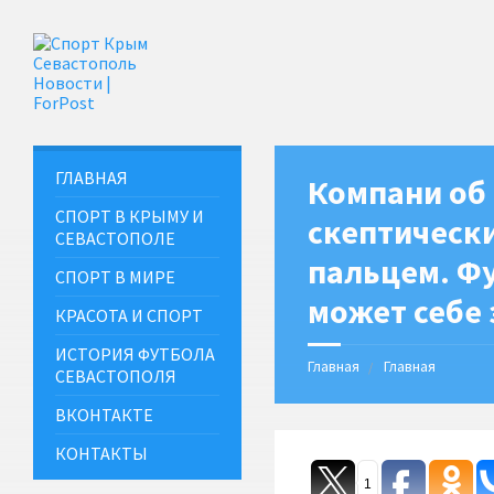
ГЛАВНАЯ
Компани об 
СПОРТ В КРЫМУ И
скептически
СЕВАСТОПОЛЕ
пальцем. Фу
СПОРТ В МИРЕ
может себе 
КРАСОТА И СПОРТ
ИСТОРИЯ ФУТБОЛА
Главная
Главная
СЕВАСТОПОЛЯ
ВКОНТАКТЕ
КОНТАКТЫ
1