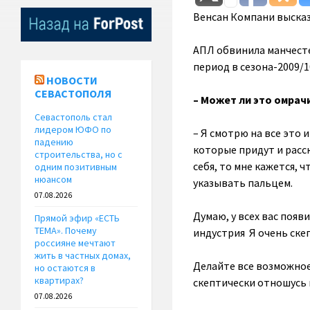
Венсан Компани высказ
АПЛ обвинила манчесте
период в сезона-2009/1
НОВОСТИ
СЕВАСТОПОЛЯ
– Может ли это омрач
Севастополь стал
лидером ЮФО по
– Я смотрю на все это 
падению
которые придут и расск
строительства, но с
себя, то мне кажется, 
одним позитивным
нюансом
указывать пальцем.
07.08.2026
Думаю, у всех вас появ
Прямой эфир «ЕСТЬ
ТЕМА». Почему
индустрия Я очень ске
россияне мечтают
жить в частных домах,
Делайте все возможное
но остаются в
квартирах?
скептически отношусь 
07.08.2026