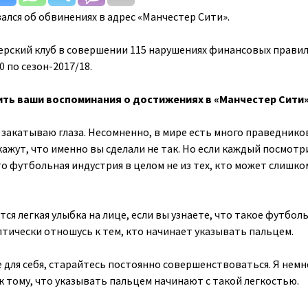
ался об обвинениях в адрес «Манчестер Сити».
рский клуб в совершении 115 нарушениях финансовых правил
0 по сезон-2017/18.
ить ваши воспоминания о достижениях в «Манчестер Сити
и закатываю глаза. Несомненно, в мире есть много праведнико
ажут, что именно вы сделали не так. Но если каждый посмотр
что футбольная индустрия в целом не из тех, кто может слишко
ится легкая улыбка на лице, если вы узнаете, что такое футбол
птически отношусь к тем, кто начинает указывать пальцем.
 для себя, старайтесь постоянно совершенствоваться. Я немн
к тому, что указывать пальцем начинают с такой легкостью.