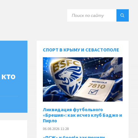
СПОРТ В КРЫМУ И СЕВАСТОПОЛЕ
 кто
Ликвидация футбольного
«Брешия»: как исчез клуб Баджо и
Пирло
06.08.2026 11:28
«ПСЖ» и Google заключили