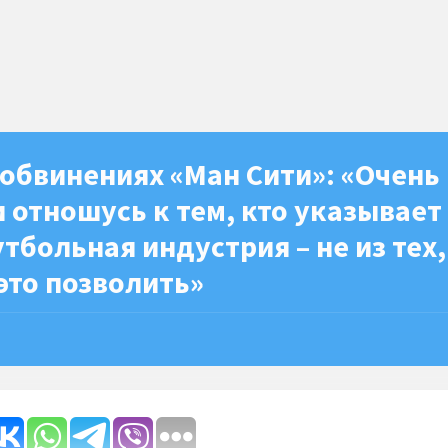
обвинениях «Ман Сити»: «Очень
 отношусь к тем, кто указывает
тбольная индустрия – не из тех,
это позволить»