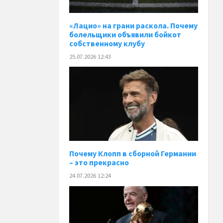
«Лацио» на грани раскола. Почему
болельщики объявили бойкот
собственному клубу
25.07.2026 12:43
Почему Клопп в сборной Германии
– это прекрасно
24.07.2026 12:24