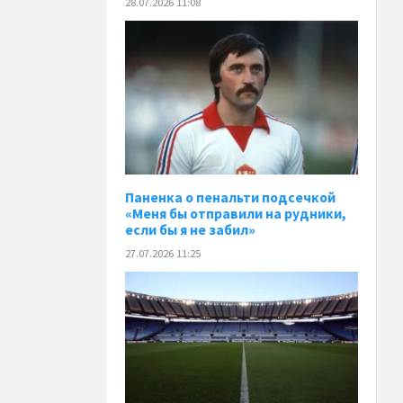
28.07.2026 11:08
Паненка o пенальти подсечкой
«Меня бы отправили на рудники,
если бы я не забил»
27.07.2026 11:25