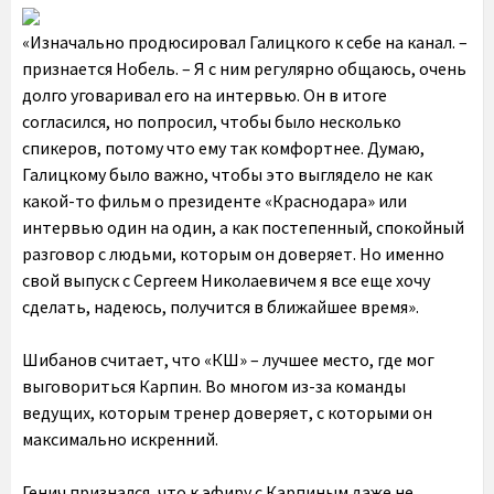
«Изначально продюсировал Галицкого к себе на канал. –
признается Нобель. – Я с ним регулярно общаюсь, очень
долго уговаривал его на интервью. Он в итоге
согласился, но попросил, чтобы было несколько
спикеров, потому что ему так комфортнее. Думаю,
Галицкому было важно, чтобы это выглядело не как
какой-то фильм о президенте «Краснодара» или
интервью один на один, а как постепенный, спокойный
разговор с людьми, которым он доверяет. Но именно
свой выпуск с Сергеем Николаевичем я все еще хочу
сделать, надеюсь, получится в ближайшее время».
Шибанов считает, что «КШ» – лучшее место, где мог
выговориться Карпин. Во многом из-за команды
ведущих, которым тренер доверяет, с которыми он
максимально искренний.
Генич признался, что к эфиру с Карпиным даже не