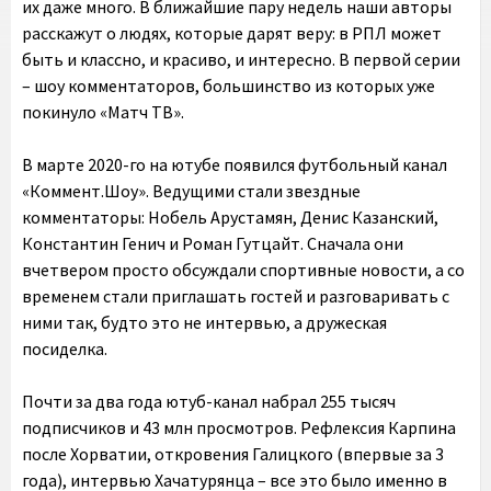
их даже много. В ближайшие пару недель наши авторы
расскажут о людях, которые дарят веру: в РПЛ может
быть и классно, и красиво, и интересно. В первой серии
– шоу комментаторов, большинство из которых уже
покинуло «Матч ТВ».
В марте 2020-го на ютубе появился футбольный канал
«Коммент.Шоу». Ведущими стали звездные
комментаторы: Нобель Арустамян, Денис Казанский,
Константин Генич и Роман Гутцайт. Сначала они
вчетвером просто обсуждали спортивные новости, а со
временем стали приглашать гостей и разговаривать с
ними так, будто это не интервью, а дружеская
посиделка.
Почти за два года ютуб-канал набрал 255 тысяч
подписчиков и 43 млн просмотров. Рефлексия Карпина
после Хорватии, откровения Галицкого (впервые за 3
года), интервью Хачатурянца – все это было именно в