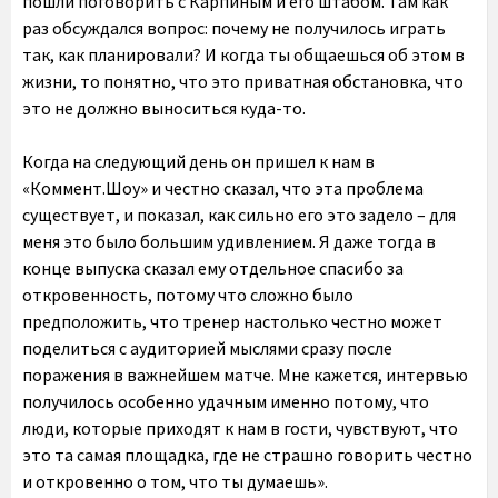
пошли поговорить с Карпиным и его штабом. Там как
раз обсуждался вопрос: почему не получилось играть
так, как планировали? И когда ты общаешься об этом в
жизни, то понятно, что это приватная обстановка, что
это не должно выноситься куда-то.
Когда на следующий день он пришел к нам в
«Коммент.Шоу» и честно сказал, что эта проблема
существует, и показал, как сильно его это задело – для
меня это было большим удивлением. Я даже тогда в
конце выпуска сказал ему отдельное спасибо за
откровенность, потому что сложно было
предположить, что тренер настолько честно может
поделиться с аудиторией мыслями сразу после
поражения в важнейшем матче. Мне кажется, интервью
получилось особенно удачным именно потому, что
люди, которые приходят к нам в гости, чувствуют, что
это та самая площадка, где не страшно говорить честно
и откровенно о том, что ты думаешь».