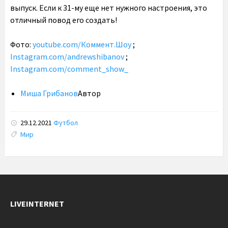
выпуск. Если к 31-му еще нет нужного настроения, это
отличный повод его создать!
Фото:
youtube.com/Коммент.Шоу
;
Instagram.com/andrewshibanov
;
Instagram.com/comment_show_
Миша Грибанов
Автор
29.12.2021
Футбол
Tags:
Мир
LIVEINTERNET