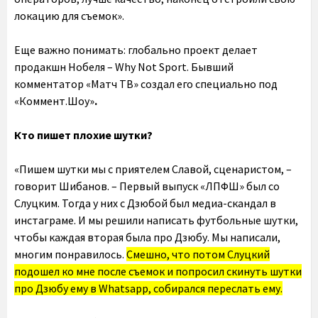
локацию для съемок».
Еще важно понимать: глобально проект делает
продакшн Нобеля – Why Not Sport. Бывший
комментатор «Матч ТВ» создал его специально под
«Коммент.Шоу»
.
Кто пишет плохие шутки?
«Пишем шутки мы с приятелем Славой, сценаристом, –
говорит Шибанов. – Первый выпуск «ЛПФШ» был со
Слуцким. Тогда у них с Дзюбой был медиа-скандал в
инстаграме. И мы решили написать футбольные шутки,
чтобы каждая вторая была про Дзюбу. Мы написали,
многим понравилось.
Смешно, что потом Слуцкий
подошел ко мне после съемок и попросил скинуть шутки
про Дзюбу ему в Whatsapp, собирался переслать ему.