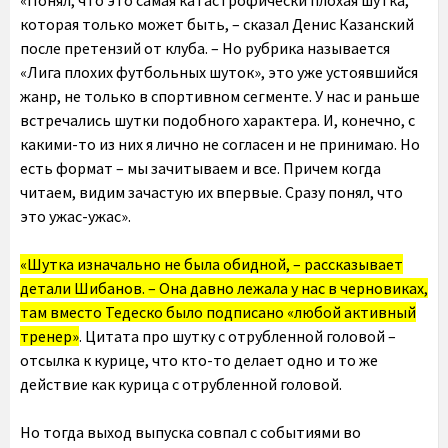
«Понял, что это самая катастрофически плохая шутка,
которая только может быть, – сказал Денис Казанский
после претензий от клуба. – Но рубрика называется
«Лига плохих футбольных шуток», это уже устоявшийся
жанр, не только в спортивном сегменте. У нас и раньше
встречались шутки подобного характера. И, конечно, с
какими-то из них я лично не согласен и не принимаю. Но
есть формат – мы зачитываем и все. Причем когда
читаем, видим зачастую их впервые. Сразу понял, что
это ужас-ужас».
«Шутка изначально не была обидной, – рассказывает
детали Шибанов. – Она давно лежала у нас в черновиках,
там вместо Тедеско было подписано «любой активный
тренер»
. Цитата про шутку с отрубленной головой –
отсылка к курице, что кто-то делает одно и то же
действие как курица с отрубленной головой.
Но тогда выход выпуска совпал с событиями во