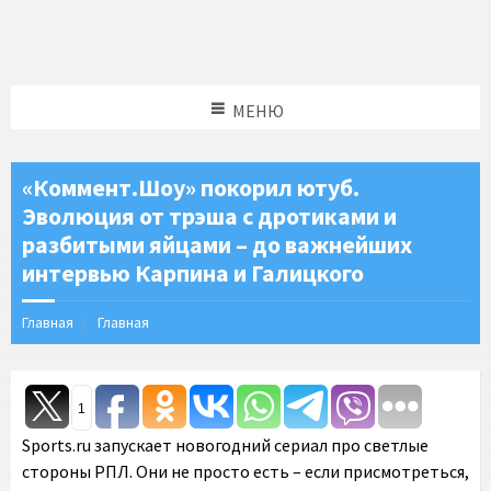
МЕНЮ
«Коммент.Шоу» покорил ютуб.
Эволюция от трэша с дротиками и
разбитыми яйцами – до важнейших
интервью Карпина и Галицкого
Главная
Главная
1
Sports.ru запускает новогодний сериал про светлые
стороны РПЛ. Они не просто есть – если присмотреться,