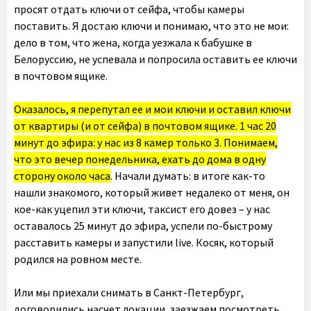
просят отдать ключи от сейфа, чтобы камеры
поставить. Я достаю ключи и понимаю, что это не мои:
дело в том, что жена, когда уезжала к бабушке в
Белоруссию, не успевала и попросила оставить ее ключи
в почтовом ящике.
Оказалось, я перепутал ее и мои ключи и оставил ключи
от квартиры (и от сейфа) в почтовом ящике. 1 час 20
минут до эфира: у нас из 8 камер только 3. Понимаем,
что это вечер понедельника, ехать до дома в одну
сторону около часа
. Начали думать: в итоге как-то
нашли знакомого, который живет недалеко от меня, он
кое-как уцепил эти ключи, таксист его довез – у нас
оставалось 25 минут до эфира, успели по-быстрому
расставить камеры и запустили live. Косяк, который
родился на ровном месте.
Или мы приехали снимать в Санкт-Петербург,
договорились насчет локации, заезжаем посмотреть