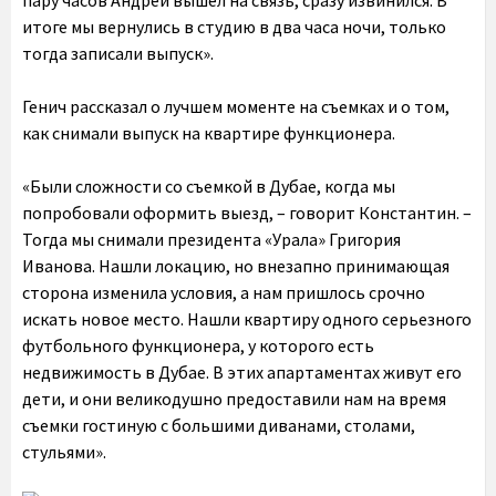
пару часов Андрей вышел на связь, сразу извинился. В
итоге мы вернулись в студию в два часа ночи, только
тогда записали выпуск».
Генич рассказал о лучшем моменте на съемках и о том,
как снимали выпуск на квартире функционера.
«Были сложности со съемкой в Дубае, когда мы
попробовали оформить выезд, – говорит Константин. –
Тогда мы снимали президента «Урала» Григория
Иванова. Нашли локацию, но внезапно принимающая
сторона изменила условия, а нам пришлось срочно
искать новое место. Нашли квартиру одного серьезного
футбольного функционера, у которого есть
недвижимость в Дубае. В этих апартаментах живут его
дети, и они великодушно предоставили нам на время
съемки гостиную с большими диванами, столами,
стульями».