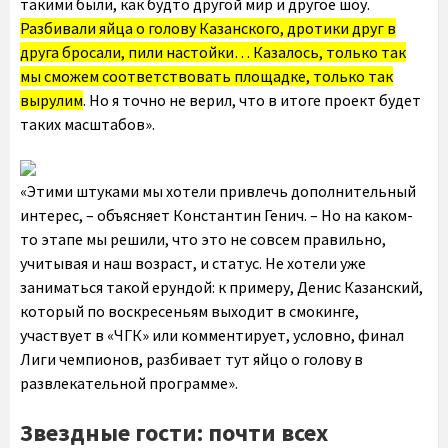
такими были, как будто другой мир и другое шоу.
Разбивали яйца о голову Казанского, дротики друг в
друга бросали, пили настойки… Казалось, только так
мы сможем соответствовать площадке, только так
вырулим
. Но я точно не верил, что в итоге проект будет
таких масштабов».
«Этими штуками мы хотели привлечь дополнительный
интерес, – объясняет Константин Генич. – Но на каком-
то этапе мы решили, что это не совсем правильно,
учитывая и наш возраст, и статус. Не хотели уже
заниматься такой ерундой: к примеру, Денис Казанский,
который по воскресеньям выходит в смокинге,
участвует в «ЧГК» или комментирует, условно, финал
Лиги чемпионов, разбивает тут яйцо о голову в
развлекательной программе».
Звездные гости: почти всех