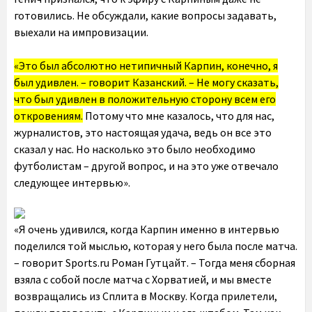
готовились. Не обсуждали, какие вопросы задавать,
выехали на импровизации.
«Это был абсолютно нетипичный Карпин, конечно, я
был удивлен. – говорит Казанский. – Не могу сказать,
что был удивлен в положительную сторону всем его
откровениям.
Потому что мне казалось, что для нас,
журналистов, это настоящая удача, ведь он все это
сказал у нас. Но насколько это было необходимо
футболистам – другой вопрос, и на это уже отвечало
следующее интервью».
«Я очень удивился, когда Карпин именно в интервью
поделился той мыслью, которая у него была после матча.
– говорит Sports.ru Роман Гутцайт. – Тогда меня сборная
взяла с собой после матча с Хорватией, и мы вместе
возвращались из Сплита в Москву. Когда прилетели,