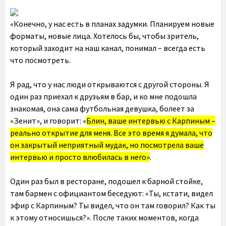
«Конечно, у нас есть в планах задумки. Планируем новые
форматы, новые лица. Хотелось бы, чтобы зритель,
который заходит на наш канал, понимал – всегда есть
что посмотреть.
Я рад, что у нас люди открываются с другой стороны. Я
один раз приехал к друзьям в бар, и ко мне подошла
знакомая, она сама футбольная девушка, болеет за
«Зенит», и говорит: «
Блин, ваше интервью с Карпиным –
реально открытие для меня. Все это время я думала, что
он закрытый неприятный мудак, но посмотрела ваше
интервью и просто влюбилась в него»
.
Один раз был в ресторане, подошел к барной стойке,
там бармен с официантом беседуют: «Ты, кстати, видел
эфир с Карпиным? Ты видел, что он там говорил? Как ты
к этому относишься?». После таких моментов, когда