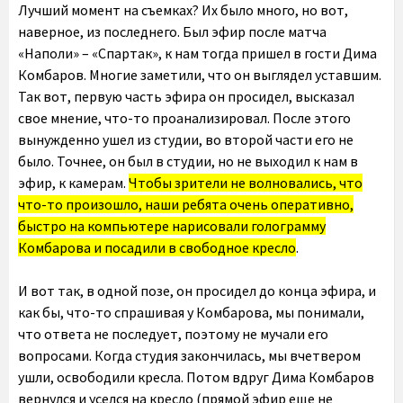
Лучший момент на съемках? Их было много, но вот,
наверное, из последнего. Был эфир после матча
«Наполи» – «Спартак», к нам тогда пришел в гости Дима
Комбаров. Многие заметили, что он выглядел уставшим.
Так вот, первую часть эфира он просидел, высказал
свое мнение, что-то проанализировал. После этого
вынужденно ушел из студии, во второй части его не
было. Точнее, он был в студии, но не выходил к нам в
эфир, к камерам.
Чтобы зрители не волновались, что
что-то произошло, наши ребята очень оперативно,
быстро на компьютере нарисовали голограмму
Комбарова и посадили в свободное кресло
.
И вот так, в одной позе, он просидел до конца эфира, и
как бы, что-то спрашивая у Комбарова, мы понимали,
что ответа не последует, поэтому не мучали его
вопросами. Когда студия закончилась, мы вчетвером
ушли, освободили кресла. Потом вдруг Дима Комбаров
вернулся и уселся на кресло (прямой эфир еще не