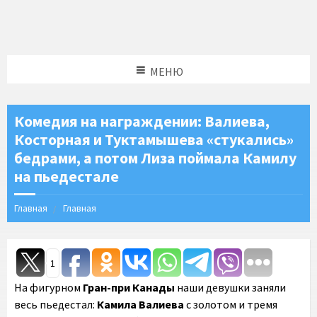
МЕНЮ
Комедия на награждении: Валиева,
Косторная и Туктамышева «стукались»
бедрами, а потом Лиза поймала Камилу
на пьедестале
Главная
Главная
1
На фигурном
Гран-при Канады
наши девушки заняли
весь пьедестал:
Камила Валиева
с золотом и тремя