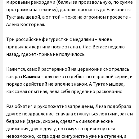
мировыми рекордами (баллы за произвольную, по сумме
программ и за технику), дальше пропасть до Елизаветы
Туктамышевой, а от той – тоже на огромном просвете –
Алена Косторная.
Три российские фигуристки с медалями – вновь
привычная картина после этапа в Лас-Вегасе неделю
назад, где хет-трика не получилось.
Кажется, самой растерянной на церемонии смотрелась
как раз
Камила
– для нее это дебют во взрослой серии, и
порядок действий не вполне знаком. А Туктамышева,
как самая опытная, вела себя предельно раскованно.
Раз объятия и рукопожатия запрещены, Лиза подобрала
другое поздравление: сначала стукнуться локтями, затем
бедрами (здесь, скорее, сделать символические
движения друг к другу, потому что прикоснуться
невозможно, когда одна фигуристка уже на ступени, а