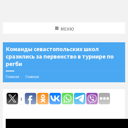
МЕНЮ
Команды севастопольских школ
сразились за первенство в турнире по
регби
Главная
Главная
1