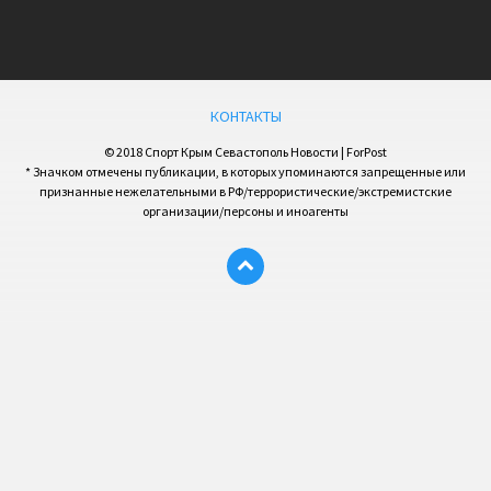
КОНТАКТЫ
© 2018 Спорт Крым Севастополь Новости | ForPost
* Значком отмечены публикации, в которых упоминаются запрещенные или
признанные нежелательными в РФ/террористические/экстремистские
организации/персоны и иноагенты