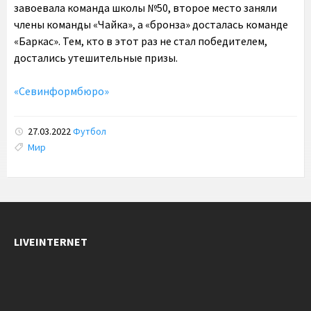
завоевала команда школы №50, второе место заняли
члены команды «Чайка», а «бронза» досталась команде
«Баркас». Тем, кто в этот раз не стал победителем,
достались утешительные призы.
«Севинформбюро»
27.03.2022
Футбол
Tags:
Мир
LIVEINTERNET