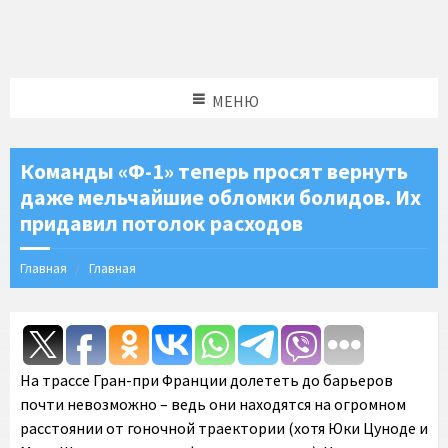
МЕНЮ
Команды «Ф-1» теперь просят вернуть
даже мельчайшие обломки болидов. Их
придавил потолок расходов
Главная
Главная
На трассе Гран-при Франции долететь до барьеров
почти невозможно – ведь они находятся на огромном
расстоянии от гоночной траектории (хотя Юки Цуноде и