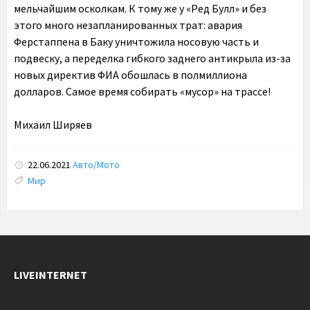
мельчайшим осколкам. К тому же у «Ред Булл» и без
этого много незапланированных трат: авария
Ферстаппена в Баку уничтожила носовую часть и
подвеску, а переделка гибкого заднего антикрыла из-за
новых директив ФИА обошлась в полмиллиона
долларов. Самое время собирать «мусор» на трассе!
Михаил Ширяев
22.06.2021
Авто/Мото
Tags:
Мир
LIVEINTERNET