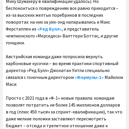
Мику Шумахеру в квалификации удалось). Но
беспокоиться о повреждениях все равно приходится –
из-за высоких желтых поребриков в последних
поворотах: на них за уик-энд напарывались и Макс
Ферстаппен из
«Ред Булл»
, и представитель
чемпионского «Мерседеса» Валттери Боттас, и другие
гонщики.
Австрийская команда даже попросила вернуть
карбоновые кусочки – во время практики спортивный
директор «Ред Булл» Джонатан Уитли специально
связался с гоночным директором
«Формулы-1»
Майклом
Маси:
Просто с 2021 года в «Ф-1» новые правила: командам
позволят потратить не более 145 миллионов долларов
в год (плюс 450 тысяч за спринт-квалификации), так что
даже мелкие поломки заставляют пересмотреть
бюджет – отсюда и трепетное отношение даже к