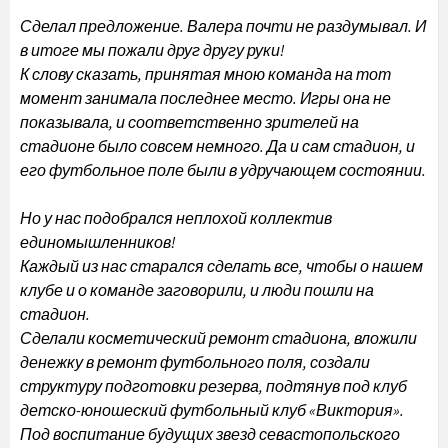
Сделал предложение. Валера почти не раздумывал. И
в итоге мы пожали друг другу руки!
К слову сказать, принятая мною команда на тот
момент занимала последнее место. Игры она не
показывала, и соответственно зрителей на
стадионе было совсем немного. Да и сам стадион, и
его футбольное поле были в удручающем состоянии.
Но у нас подобрался неплохой коллектив
единомышленников!
Каждый из нас старался сделать все, чтобы о нашем
клубе и о команде заговорили, и люди пошли на
стадион.
Сделали косметический ремонт стадиона, вложили
денежку в ремонт футбольного поля, создали
структуру подготовки резерва, подтянув под клуб
детско-юношеский футбольный клуб «Виктория».
Под воспитание будущих звезд севастопольского