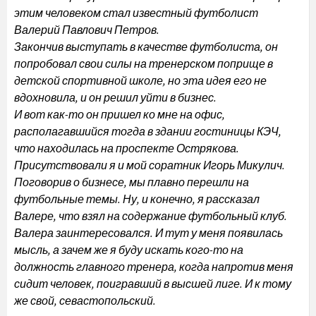
этим человеком стал известный футболист
Валерий Павлович Петров.
Закончив выступать в качестве футболиста, он
попробовал свои силы на тренерском поприще в
детской спортивной школе, но эта идея его не
вдохновила, и он решил уйти в бизнес.
И вот как-то он пришел ко мне на офис,
располагавшийся тогда в здании гостиницы КЭЧ,
что находилась на проспекте Острякова.
Присутствовали я и мой соратник Игорь Микулич.
Поговорив о бизнесе, мы плавно перешли на
футбольные темы. Ну, и конечно, я рассказал
Валере, что взял на содержание футбольный клуб.
Валера заинтересовался. И тут у меня появилась
мысль, а зачем же я буду искать кого-то на
должность главного тренера, когда напротив меня
сидит человек, поигравший в высшей лиге. И к тому
же свой, севастопольский.