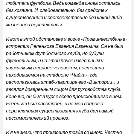
любитель футбола. Ведь команда снова осталась
без хозяина. И, следовательно, без средств к
существованию и соответственно без какой-либо
жизненной перспективы.
И вот в этой обстановке я возле «Проминвестбанка»
встретил Репенкова Евгения Евгеньича. Он не был
работником футбольного клуба, но будучи
футбольным, и на этой почве известным и
уважаемым в городе человеком, постоянно
находившемся на стадионе «Чайка», где
располагалась штаб-квартира его «Виктории», и
являлся доверенным лицом для руководства клуба.
Конечно, он был в курсе всего происходящего в нем.
Евгеньич был расстроен, и на мой вопрос о
перспективах существования клуба дал самый
пессимистический прогноз.
И я не знаю, что произошло тогда со мною. Честно