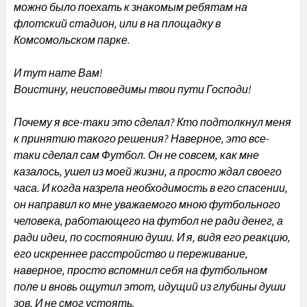
можно было поехать к знакомым ребятам на
флотский стадион, или в на площадку в
Комсомольском парке.
И тут нате Вам!
Воистину, неисповедимы твои пути Господи!
Почему я все-таки это сделал? Кто подтолкнул меня
к принятию такого решения? Наверное, это все-
таки сделал сам Футбол. Он не совсем, как мне
казалось, ушел из моей жизни, а просто ждал своего
часа. И когда назрела необходимость в его спасении,
он направил ко мне уважаемого мною футбольного
человека, работающего на футбол не ради денег, а
ради идеи, по состоянию души. И я, видя его реакцию,
его искреннее расстройство и переживание,
наверное, просто вспомнил себя на футбольном
поле и вновь ощутил этот, идущий из глубины души
зов. И не смог устоять.