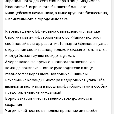
«правильного» для себя спонсора в лице Владимира
Ивановича Чигринского, бывшего большого
милицейского начальника, а ныне крупного бизнесмена,
и влиятельного в городе человека.
К возвращению Ефимовича с выездных игр, все уже
было «на мази», и футбольный клуб «Чайка» получил
свой новый вектор развития. Геннадий Ефимович, узнав
о крушении своих планов, только и сказал о том, что «…
иногда бывает лучше посидеть дома».
А через какое-то время он написал заявление, и в
команде появились новые руководители в лице
главного тренера Олега Павловича Жилина и
начальника команды Виктора Федоровича Сугака. Оба,
являясь известными в прошлом футболистами в особых
представлениях не нуждались!
Борис Захарович естественно свою должность
сохранил.
Чигринский честно выполнял принятые им на себя