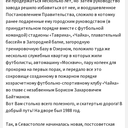
ей продержаться несколько лет, но затем руководство
завода решило избавиться от нее, и воодушевленное
Постановлением Правительства, сложило в котомку
ранее подаренные ему городским руководством (в
принудительном порядке вместе с футбольной
командой) стадионы «Таврика», «Чайка», плавательный
бассейн в Загородней балке, загородную
тренировочную базу в Озерном, положило туда же
несколько служебных квартир в которых жили
футболисты, автомашину «Москвич», пару копеек для
прокорма на первых порах, и передало все это
сокровище созданному в пожарном порядке
хозрасчетному футбольно-спортивному клубу «Чайка»
во главе с незабвенным Борисом Захаровичем
Байтманом.
Вот Вам столько всего полезного, и скатертью дорога! В
добрый путь! На дворе был 1988 год.
Так, в Севастополе начиналась новая, постсоветская