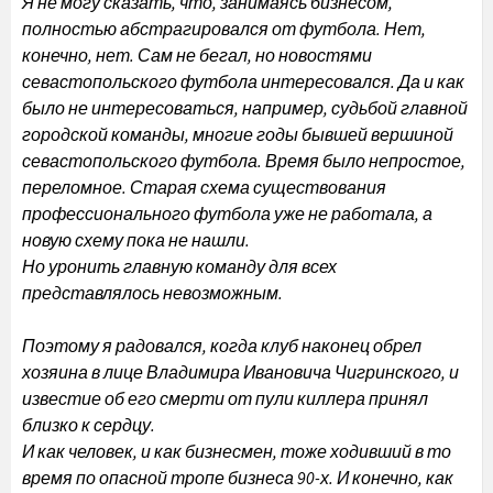
Я не могу сказать, что, занимаясь бизнесом,
полностью абстрагировался от футбола. Нет,
конечно, нет. Сам не бегал, но новостями
севастопольского футбола интересовался. Да и как
было не интересоваться, например, судьбой главной
городской команды, многие годы бывшей вершиной
севастопольского футбола. Время было непростое,
переломное. Старая схема существования
профессионального футбола уже не работала, а
новую схему пока не нашли.
Но уронить главную команду для всех
представлялось невозможным.
Поэтому я радовался, когда клуб наконец обрел
хозяина в лице Владимира Ивановича Чигринского, и
известие об его смерти от пули киллера принял
близко к сердцу.
И как человек, и как бизнесмен, тоже ходивший в то
время по опасной тропе бизнеса 90-х. И конечно, как