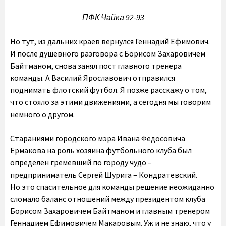
ПФК Чайка 92-93
Но тут, из дальних краев вернулся Геннадий Ефимович.
И после душевного разговора с Борисом Захаровичем
Байтманом, снова занял пост главного тренера
команды. А Василий Ярославович отправился
поднимать флотский футбол. Я позже расскажу о том,
что стояло за этими движениями, а сегодня мы говорим
немного о другом.
Стараниями городского мэра Ивана Федосовича
Ермакова на роль хозяина футбольного клуба был
определен гремевший по городу чудо –
предприниматель Сергей Шурига – Кондратевский.
Но это спасительное для команды решение неожиданно
сломало баланс отношений между президентом клуба
Борисом Захаровичем Байтманом и главным тренером
Геннадием Ефимовичем Макаровым. Уж и не знаю, что у