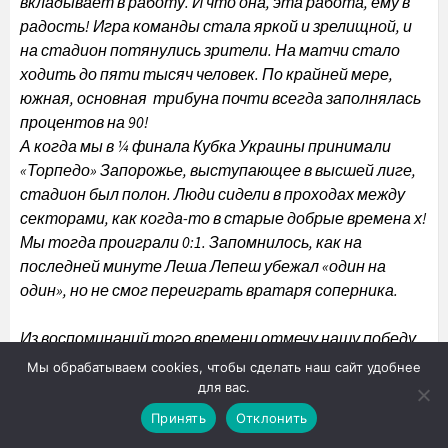
вкладывает в работу. И что она, эта работа, ему в
радость! Игра команды стала яркой и зрелищной, и
на стадион потянулись зрители. На матчи стало
ходить до пяти тысяч человек. По крайней мере,
южная, основная трибуна почти всегда заполнялась
процентов на 90!
А когда мы в ¼ финала Кубка Украины принимали
«Торпедо» Запорожье, выступающее в высшей лиге,
стадион был полон. Люди сидели в проходах между
секторами, как когда-то в старые добрые времена х!
Мы тогда проиграли 0:1. Запомнилось, как на
последней минуте Леша Лепеш убежал «один на
один», но не смог переиграть вратаря соперника.
Из воспоминаний того времени отмечу нашу победу
на выезде в Днепродзержинске 11:0 и то, что по
Мы обрабатываем cookies, чтобы сделать наш сайт удобнее
результатам второго круга мы заняли третье
для вас.
место.
Принять
Отклонить