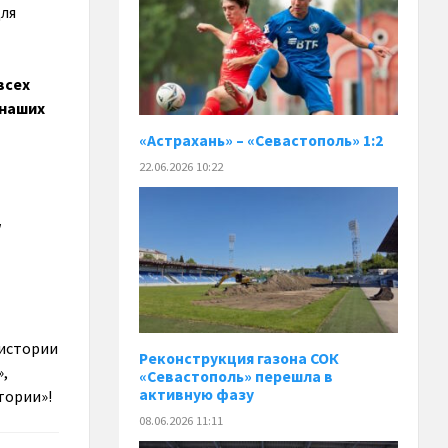
для
всех
 наших
«Астрахань» – «Севастополь» 1:2
22.06.2026 10:22
!
 истории
Реконструкция газона СОК
»,
«Севастополь» перешла в
активную фазу
тории»!
08.06.2026 11:11