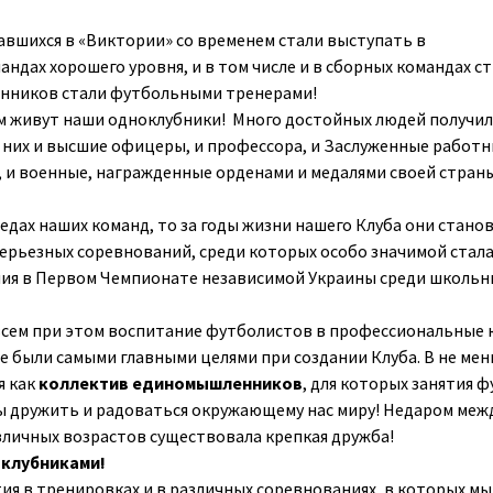
мавшихся в «Виктории» со временем стали выступать в
ндах хорошего уровня, и в том числе и в сборных командах ст
анников стали футбольными тренерами!
 живут наши одноклубники! Много достойных людей получил
и них и высшие офицеры, и профессора, и Заслуженные работн
, и военные, награжденные орденами и медалями своей стран
едах наших команд, то за годы жизни нашего Клуба они стано
ерьезных соревнований, среди которых особо значимой стал
ния в Первом Чемпионате независимой Украины среди школьн
 всем при этом воспитание футболистов в профессиональные
не были самыми главными целями при создании Клуба. В не ме
я как
коллектив единомышленников
, для которых занятия 
бы дружить и радоваться окружающему нас миру! Недаром меж
зличных возрастов существовала крепкая дружба!
клубниками!
тия в тренировках и в различных соревнованиях, в которых мы