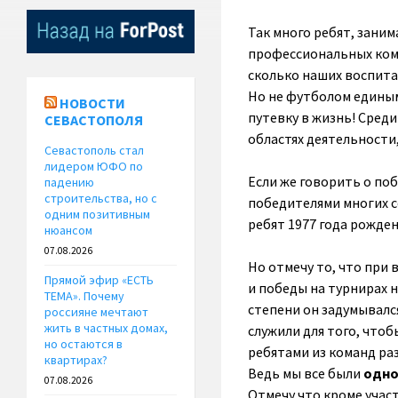
Так много ребят, зани
профессиональных кома
сколько наших воспит
Но не футболом единым
НОВОСТИ
путевку в жизнь! Сред
СЕВАСТОПОЛЯ
областях деятельности
Севастополь стал
лидером ЮФО по
Если же говорить о поб
падению
строительства, но с
победителями многих с
одним позитивным
ребят 1977 года рожде
нюансом
07.08.2026
Но отмечу то, что при
Прямой эфир «ЕСТЬ
и победы на турнирах 
ТЕМА». Почему
степени он задумывалс
россияне мечтают
жить в частных домах,
служили для того, что
но остаются в
ребятами из команд ра
квартирах?
Ведь мы все были
одно
07.08.2026
Отмечу что кроме учас