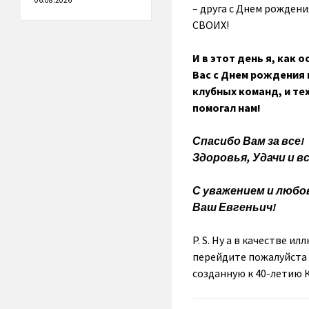
06.08.2026
– друга с Днем рождени
СВОИХ!
И в этот день я, как
Вас с Днем рождения 
клубных команд, и тех
помогал нам!
Спасибо Вам за все!
Здоровья, Удачи и в
С уважением и любо
Ваш Евгеньич!
P. S. Ну а в качестве 
перейдите пожалуйста
созданную к 40-летию 