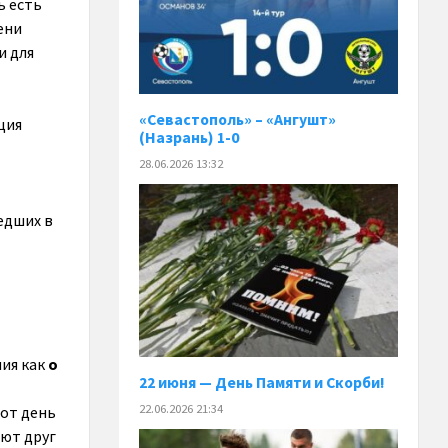
ь есть
ени
и для
«Севастополь» – «Ангушт»
ция
(Назрань) 1-0
28.06.2026 13:32
едших в
ния как
о
22 июня — День Памяти и Скорби!
22.06.2026 21:34
тот день
яют друг