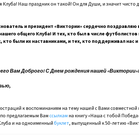
я Клуба! Наш праздник он такой! Он для Души, и значит чисто 
 основатель и президент «Виктории» сердечно поздравляю 
нашего общего Клуба! И тех, кто был в числе футболистов
, кто были их наставниками, и тех, кто поддерживал нас и
сего Вам Доброго! С Днем рождения нашей «Виктории»
вью,
иллюстраций к воспоминаниям на тему нашей с Вами совместной
 по предлагаемым Вам
ссылкам
на книгу «Наша с тобой Победа
Клуба и на одноименный
буклет
, выпущенный к 50-летию «Вик