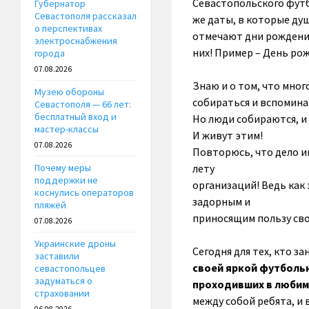
Севастопольского футб
Губернатор
Севастополя рассказал
же даты, в которые ду
о перспективах
отмечают дни рождения
электроснабжения
них! Пример – День ро
города
07.08.2026
Знаю и о том, что мно
Музею обороны
собираться и вспомина
Севастополя — 66 лет:
бесплатный вход и
Но люди собираются, 
мастер-классы
И живут этим!
07.08.2026
Повторюсь, что дело им
лету
Почему меры
поддержки не
организаций! Ведь как 
коснулись операторов
задорным и
пляжей
приносящим пользу сво
07.08.2026
Украинские дроны
Сегодня для тех, кто з
заставили
своей яркой футболь
севастопольцев
задуматься о
проходивших в любим
страховании
между собой ребята, и