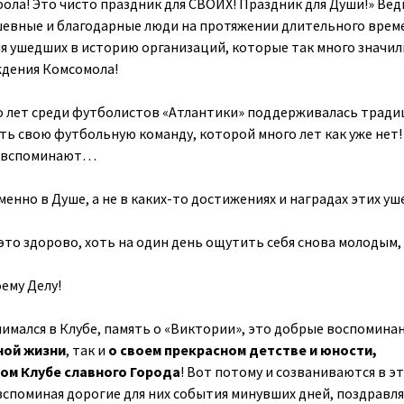
ола! Это чисто праздник для СВОИХ! Праздник для Души!» Вед
шевные и благодарные люди на протяжении длительного врем
 ушедших в историю организаций, которые так много значил
ждения Комсомола!
го лет среди футболистов «Атлантики» поддерживалась тради
ть свою футбольную команду, которой много лет как уже нет!
и вспоминают…
енно в Душе, а не в каких-то достижениях и наградах этих уш
это здорово, хоть на один день ощутить себя снова молодым,
ему Делу!
анимался в Клубе, память о «Виктории», это добрые воспомина
ной жизни
, так и
о своем прекрасном детстве и юности,
ом Клубе славного Города
! Вот потому и созваниваются в э
 вспоминая дорогие для них события минувших дней, поздравл