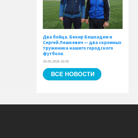
Два бойца. Бекир Бешхадем и
Сергей Лешкевич — два скромных
труженика нашего городского
футбола
24.05.2026 16:50