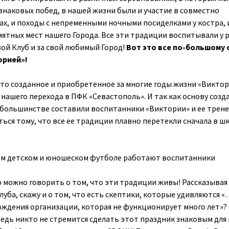
знаковых побед, в нашей жизни были и участие в совместно
х, и походы с непременными ночными посиделками у костра, 
мятных мест нашего Города. Все эти традиции воспитывали у 
вой Клуб и за свой любимый Город!
Вот это все по-большому 
орией»!
 это созданное и приобретенное за многие годы жизни «Виктор
 нашего перехода в ПФК «Севастополь». И так как основу созд
большинстве составили воспитанники «Виктории» и ее трене
ься тому, что все ее традиции плавно перетекли сначала в шк
ком детском и юношеском футболе работают воспитанники
то можно говорить о том, что эти традиции живы! Рассказывая
уба, скажу и о том, что есть скептики, которые удивляются 
ждения организации, которая не функционирует много лет»? 
Ведь никто не стремится сделать этот праздник знаковым для 