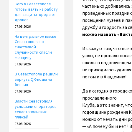
Кого в Севастополе
частенько добивались 
готовы взять на работу
проведенных праздника
для защиты города от
посещения музеев и па
дронов
дружбу и гордость за с
07.08.2026
можно назвать «Викт
На центральном пляже
Севастополя по
счастливой
И скажу о том, что все
случайности спасли
ушло, не пропало после
женщину
школы в подавляющем 
07.08.2026
не приходилось удивлят
В Севастополе решили
потом и в Академию!
вернуть QR-коды на
бензин
Да и сегодня в городс
07.08.2026
прославленного
Власти Севастополя
Клуба, а это значит, ч
услышали операторов
годовщине рождения Кл
севастопольских
пляжей
можно отмечать дни ро
07.08.2026
— «А почему бы и нет? 