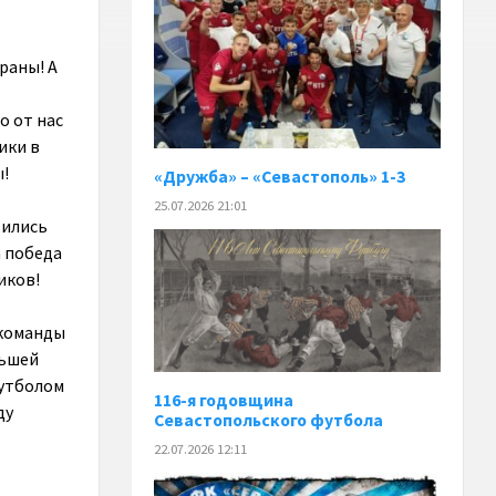
раны! А
о от нас
ики в
ы!
«Дружба» – «Севастополь» 1-3
25.07.2026 21:01
вились
а победа
иков!
 команды
ньшей
футболом
116-я годовщина
ду
Севастопольского футбола
22.07.2026 12:11