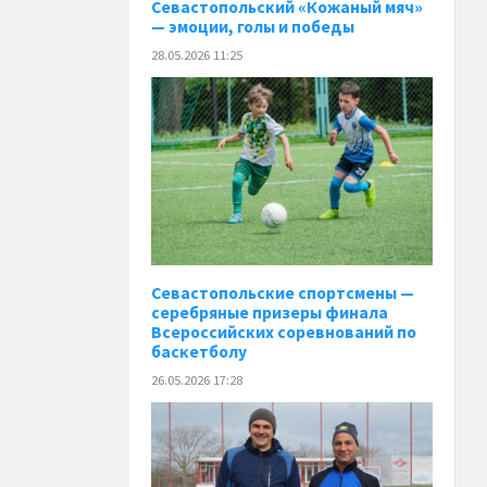
️Севастопольский «Кожаный мяч»
— эмоции, голы и победы
28.05.2026 11:25
Севастопольские спортсмены —
серебряные призеры финала
Всероссийских соревнований по
баскетболу
26.05.2026 17:28