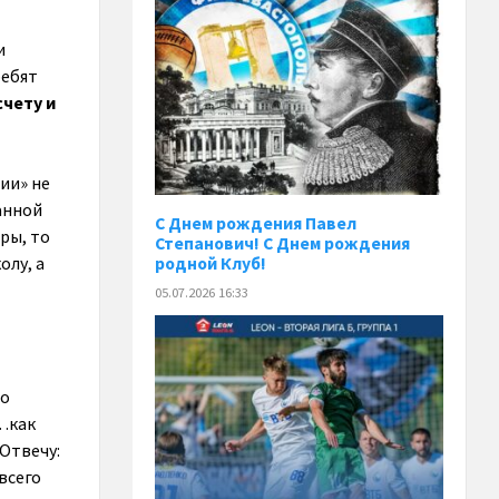
и
ребят
счету и
ии» не
анной
С Днем рождения Павел
ры, то
Степанович! С Днем рождения
олу, а
родной Клуб!
05.07.2026 16:33
 о
«…как
Отвечу:
всего