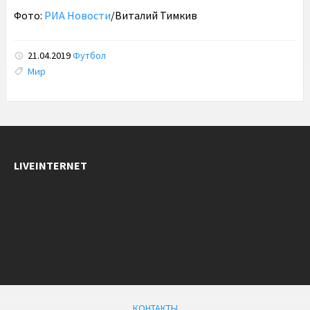
Фото:
РИА Новости
/Виталий Тимкив
21.04.2019
Футбол
Tags:
Мир
LIVEINTERNET
КОНТАКТЫ