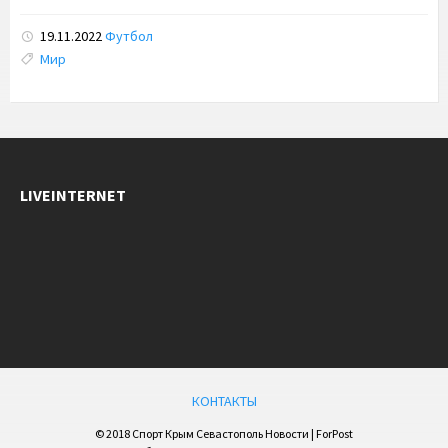
19.11.2022
Футбол
Tags:
Мир
LIVEINTERNET
КОНТАКТЫ
© 2018 Спорт Крым Севастополь Новости | ForPost