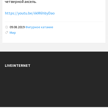
четверной аксель.
https://youtu.be/iikM6hbyDao
09.08.2019
Фигурное катание
Tags:
Мир
LIVEINTERNET