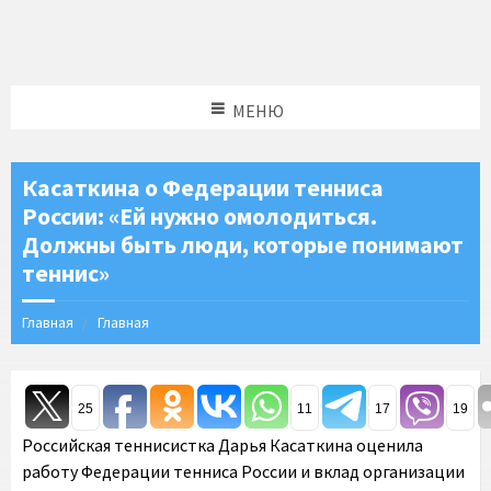
МЕНЮ
Касаткина о Федерации тенниса
России: «Ей нужно омолодиться.
Должны быть люди, которые понимают
теннис»
Главная
Главная
25
11
17
19
Российская теннисистка Дарья Касаткина оценила
работу Федерации тенниса России и вклад организации