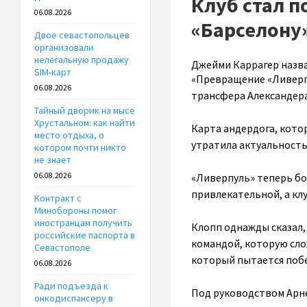
Клуб стал п
06.08.2026
«Барселону»
Двое севастопольцев
организовали
нелегальную продажу
Джейми Каррагер назва
SIM-карт
«Превращение «Ливерпу
06.08.2026
трансфера Александера
Тайный дворик на мысе
Хрустальном: как найти
Карта андердога, кото
место отдыха, о
утратила актуальность
котором почти никто
не знает
«Ливерпуль» теперь бо
06.08.2026
привлекательной, а клу
Контракт с
Минобороны помог
иностранцам получить
Клопп однажды сказал, 
российские паспорта в
командой, которую сло
Севастополе
который пытается поб
06.08.2026
Ради подъезда к
Под руководством Арне
онкодиспансеру в