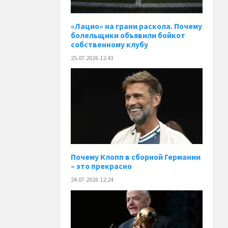
«Лацио» на грани раскола. Почему
болельщики объявили бойкот
собственному клубу
25.07.2026 12:43
Почему Клопп в сборной Германии
– это прекрасно
24.07.2026 12:24