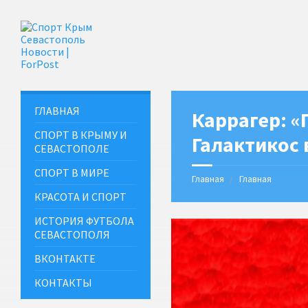
ГЛАВНАЯ
Каррагер: 
СПОРТ В КРЫМУ И
Галактикос
СЕВАСТОПОЛЕ
СПОРТ В МИРЕ
Главная
Главная
КРАСОТА И СПОРТ
ИСТОРИЯ ФУТБОЛА
СЕВАСТОПОЛЯ
ВКОНТАКТЕ
КОНТАКТЫ