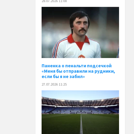
28.07.2026 11:08
Паненка o пенальти подсечкой
«Меня бы отправили на рудники,
если бы я не забил»
27.07.2026 11:25