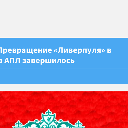
«Превращение «Ливерпуля» в
 в АПЛ завершилось