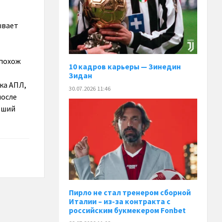
ывает
 похож
10 кадров карьеры — Зинедин
Зидан
ка АПЛ,
30.07.2026 11:46
после
вший
Пирло не стал тренером сборной
Италии – из-за контракта с
российским букмекером Fonbet