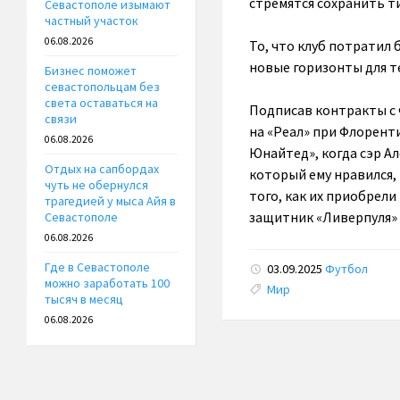
стремятся сохранить т
Севастополе изымают
частный участок
06.08.2026
То, что клуб потратил
новые горизонты для т
Бизнес поможет
севастопольцам без
света оставаться на
Подписав контракты с 
связи
на «Реал» при Флоренти
06.08.2026
Юнайтед», когда сэр А
Отдых на сапбордах
который ему нравился,
чуть не обернулся
того, как их приобрел
трагедией у мыса Айя в
защитник «Ливерпуля»
Севастополе
06.08.2026
Где в Севастополе
03.09.2025
Футбол
можно заработать 100
Tags:
Мир
тысяч в месяц
06.08.2026