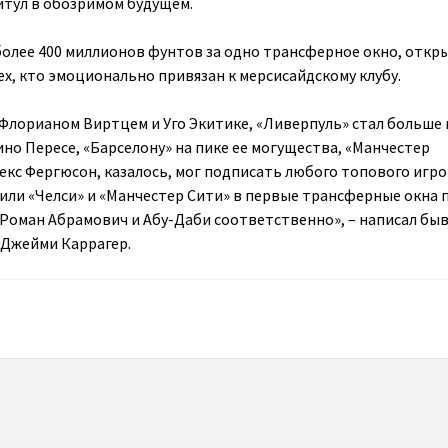
итул в обозримом будущем.
 более 400 миллионов фунтов за одно трансферное окно, откр
ех, кто эмоционально привязан к мерсисайдскому клубу.
Флорианом Виртцем и Уго Экитике, «Ливерпуль» стал больше
но Пересе, «Барселону» на пике ее могущества, «Манчестер
лекс Фергюсон, казалось, мог подписать любого топового игро
 или «Челси» и «Манчестер Сити» в первые трансферные окна 
и Роман Абрамович и Абу-Даби соответственно», – написал бы
 Джейми Каррагер.