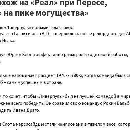
охож на «Реал» при Пересе,
 на пике могущества»
л «Ливерпуль» новыми Галактикос.
ля» в Галактикос в АПЛ завершилось после рекордного для 
 Исака.
рую Юрген Клопп эффективно разыграл в ходе своей работы,
.
льше напоминает расцвет 1970-х и 80-х, когда команда была 
б – самым успешным в стране.
что хочет, чтобы «Ливерпуль» был не лучшей командой в мире
жнее всего победить. Он сравнил свою команду с Рокки Бальб
едить Ивана Драго.
 Слота мерсисайдцы стали чемпионами в тяжелом весе, кото