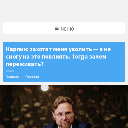
МЕНЮ
Карпин: захотят меня уволить — я не
смогу на это повлиять. Тогда зачем
переживать?
Главная
Главная