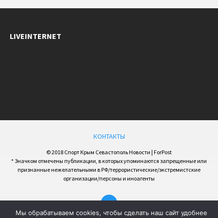
LIVEINTERNET
КОНТАКТЫ
© 2018 Спорт Крым Севастополь Новости | ForPost
* Значком отмечены публикации, в которых упоминаются запрещенные или
признанные нежелательными в РФ/террористические/экстремистские
организации/персоны и иноагенты
Мы обрабатываем cookies, чтобы сделать наш сайт удобнее