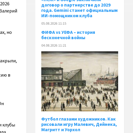
 2026
договор о партнерстве до 2029
года. Gemini станет официальным
 Валерий
ИИ-помощником клуба
05.08.2026 11:15
ах, но
ФИФА vs УЕФА – история
бесконечной войны
04.08.2026 11:21
закрыли,
сию в
Он
Футбол глазами художников. Как
рисовали игру Малевич, Дейнека,
и клубы
Магритт и Уорхол
ила