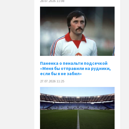
28.07.2026 11:08
Паненка o пенальти подсечкой
«Меня бы отправили на рудники,
если бы я не забил»
27.07.2026 11:25