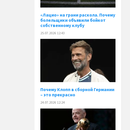
«Лацио» на грани раскола. Почему
болельщики объявили бойкот
собственному клубу
25.07.2026 12:43
Почему Клопп в сборной Германии
– это прекрасно
24.07.2026 12:24