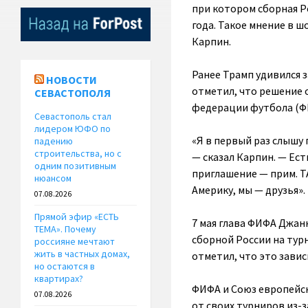
при котором сборная Р
года. Такое мнение в 
Карпин.
Ранее Трамп удивился 
НОВОСТИ
отметил, что решение 
СЕВАСТОПОЛЯ
федерации футбола (Ф
Севастополь стал
лидером ЮФО по
«Я в первый раз слышу 
падению
строительства, но с
— сказал Карпин. — Есть
одним позитивным
приглашение — прим. Т
нюансом
Америку, мы — друзья».
07.08.2026
Прямой эфир «ЕСТЬ
7 мая глава ФИФА Джан
ТЕМА». Почему
сборной России на тур
россияне мечтают
жить в частных домах,
отметил, что это зави
но остаются в
квартирах?
ФИФА и Союз европейск
07.08.2026
от своих турниров из-з