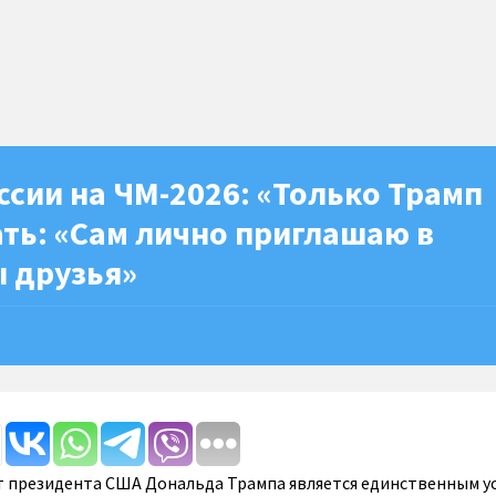
ссии на ЧМ-2026: «Только Трамп
ть: «Сам лично приглашаю в
ы друзья»
 президента США Дональда Трампа является единственным у