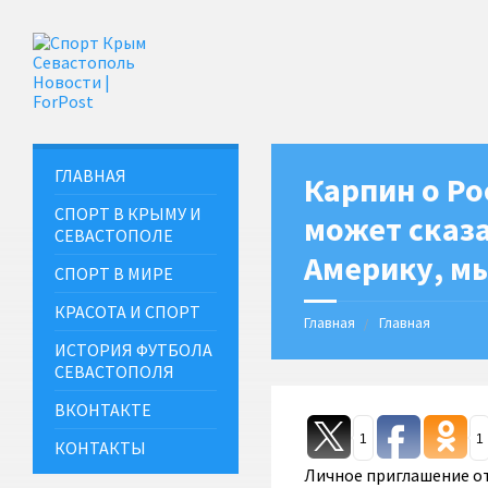
ГЛАВНАЯ
Карпин о Ро
СПОРТ В КРЫМУ И
может сказа
СЕВАСТОПОЛЕ
Америку, м
СПОРТ В МИРЕ
КРАСОТА И СПОРТ
Главная
Главная
ИСТОРИЯ ФУТБОЛА
СЕВАСТОПОЛЯ
ВКОНТАКТЕ
1
1
КОНТАКТЫ
Личное приглашение от