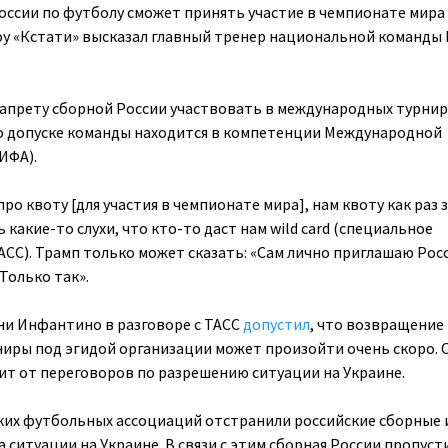
оссии по футболу сможет принять участие в чемпионате мира
шоу «Кстати» высказал главный тренер национальной команды
запрету сборной России участвовать в международных турнир
о допуске команды находится в компетенции Международной
ИФА).
про квоту [для участия в чемпионате мира], нам квоту как раз 
 какие-то слухи, что кто-то даст нам wild card (специальное
АСС). Трамп только может сказать: «Сам лично приглашаю Рос
 Только так».
ни Инфантино в разговоре с ТАСС
допустил
, что возвращение
ниры под эгидой организации может произойти очень скоро. 
сит от переговоров по разрешению ситуации на Украине.
их футбольных ассоциаций отстранили российские сборные 
а ситуации на Украине. В связи с этим сборная России пропуст