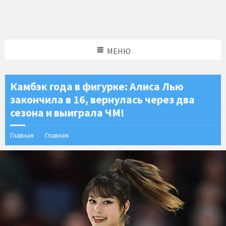
МЕНЮ
Камбэк года в фигурке: Алиса Лью
закончила в 16, вернулась через два
сезона и выиграла ЧМ!
Главная
Главная