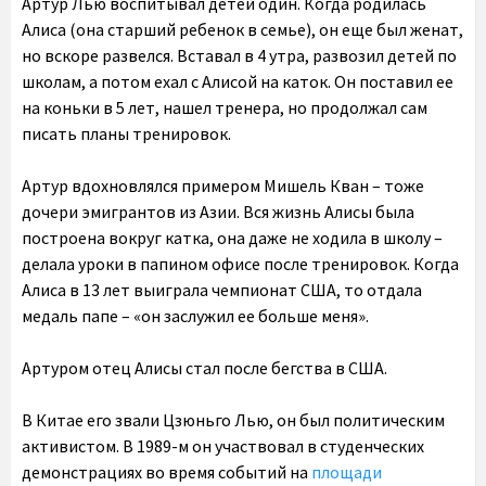
Артур Лью воспитывал детей один. Когда родилась
Алиса (она старший ребенок в семье), он еще был женат,
но вскоре развелся. Вставал в 4 утра, развозил детей по
школам, а потом ехал с Алисой на каток. Он поставил ее
на коньки в 5 лет, нашел тренера, но продолжал сам
писать планы тренировок.
Артур вдохновлялся примером Мишель Кван – тоже
дочери эмигрантов из Азии. Вся жизнь Алисы была
построена вокруг катка, она даже не ходила в школу –
делала уроки в папином офисе после тренировок. Когда
Алиса в 13 лет выиграла чемпионат США, то отдала
медаль папе – «он заслужил ее больше меня».
Артуром отец Алисы стал после бегства в США.
В Китае его звали Цзюньго Лью, он был политическим
активистом. В 1989-м он участвовал в студенческих
демонстрациях во время событий на
площади