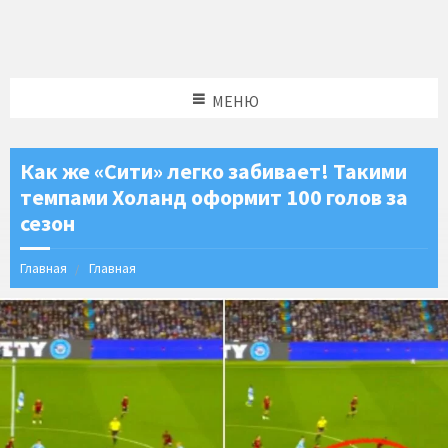
МЕНЮ
Как же «Сити» легко забивает! Такими
темпами Холанд оформит 100 голов за
сезон
Главная
Главная