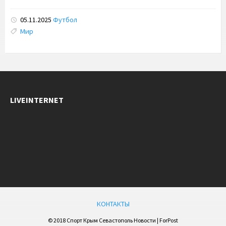
05.11.2025
Футбол
Tags:
Мир
LIVEINTERNET
КОНТАКТЫ
© 2018 Спорт Крым Севастополь Новости | ForPost