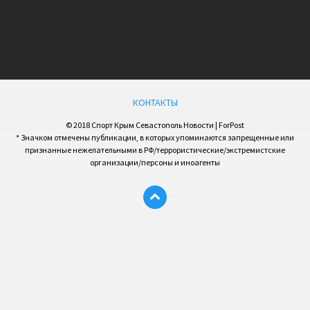
КОНТАКТЫ
© 2018 Спорт Крым Севастополь Новости | ForPost
* Значком отмечены публикации, в которых упоминаются запрещенные или
признанные нежелательными в РФ/террористические/экстремистские
организации/персоны и иноагенты