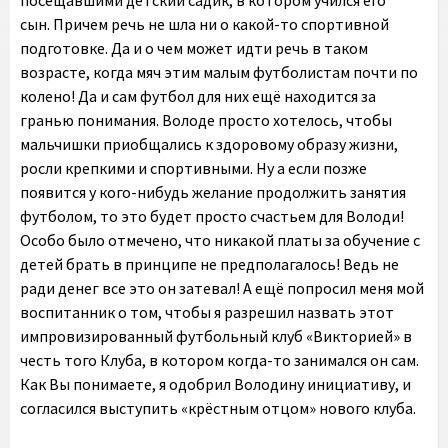
посещавшими детский садик, в котором учился его
сын. Причем речь не шла ни о какой-то спортивной
подготовке. Да и о чем может идти речь в таком
возрасте, когда мяч этим малым футболистам почти по
колено! Да и сам футбол для них ещё находится за
гранью понимания. Володе просто хотелось, чтобы
мальчишки приобщались к здоровому образу жизни,
росли крепкими и спортивными. Ну а если позже
появится у кого-нибудь желание продолжить занятия
футболом, то это будет просто счастьем для Володи!
Особо было отмечено, что никакой платы за обучение с
детей брать в принципе не предполагалось! Ведь не
ради денег все это он затевал! А ещё попросил меня мой
воспитанник о том, чтобы я разрешил назвать этот
импровизированный футбольный клуб «Викторией» в
честь того Клуба, в котором когда-то занимался он сам.
Как Вы понимаете, я одобрил Володину инициативу, и
согласился выступить «крёстным отцом» нового клуба.