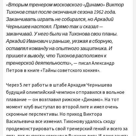
«Вторым тренером московского «Динамо» Виктор
Тихонов стал после окончания сезона 1962 года.
Заканчивать играть не собирался, но Аркадий
Чернышев настоял. Прямо так и сказал —
заканчивай. У него были на Тихонова свои планы.
Аркадий Иванович и раньше, уезжая в сборную,
оставлял команду на опытного защитника. И
пришел к выводу, что Тихонов расположен к
тренерской деятельности»
, — писал Александр
Петров в книге «Тайны советского хоккея».
Через 5 лет работы в штабе Аркадия Чернышева
будущий олимпийский чемпион отправился в вольное
плавание — он возглавил рижское «Динамо». На тот
момент клуб выступал во второй лиге и имел очень
скромные перспективы. Но приход Виктора
Васильевича все изменил. Тихонову удалось сходу
продемонстрировать свой тренерский гений и всего за
пять лет вывести команду в Высшую лигу. И даже занять