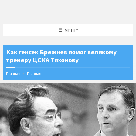
МЕНЮ
Как генсек Брежнев помог великому
тренеру ЦСКА Тихонову
Главная
Главная