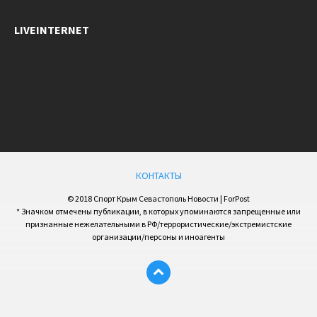
LIVEINTERNET
КОНТАКТЫ
© 2018 Спорт Крым Севастополь Новости | ForPost
* Значком отмечены публикации, в которых упоминаются запрещенные или
признанные нежелательными в РФ/террористические/экстремистские
организации/персоны и иноагенты