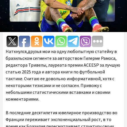
Наткнулся,друзья мои на одну любопытную статейку в
бразильском сегменте за авторством Гилерме Рамоса,
редактора Тривелы, лауреата премии ACEESP за лучшую
статью 2025 года и автора книги по футбольной
тактике. Считаю ее довольно информативной, хотя с
некоторыми тезисами и не согласен. Привожу с
небольшими статистическими вставками и своими
комментариями.
В последние десятилетия ювелирное производство во
Франции переживает экспоненциальный рост, в то
время как Бразилия пересматривает структуру своих