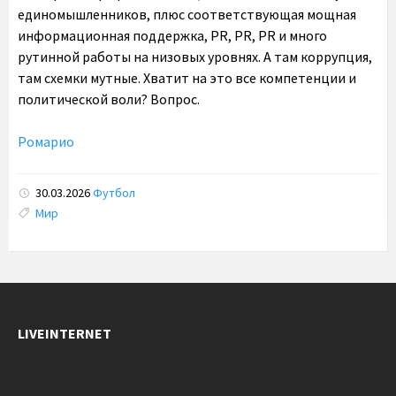
единомышленников, плюс соответствующая мощная
информационная поддержка, PR, PR, PR и много
рутинной работы на низовых уровнях. А там коррупция,
там схемки мутные. Хватит на это все компетенции и
политической воли? Вопрос.
Ромарио
30.03.2026
Футбол
Tags:
Мир
LIVEINTERNET