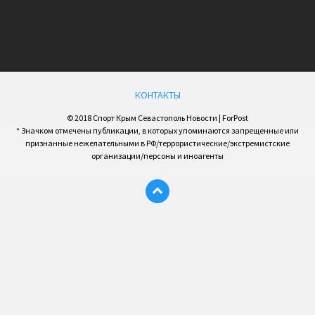
КОНТАКТЫ
© 2018 Спорт Крым Севастополь Новости | ForPost
* Значком отмечены публикации, в которых упоминаются запрещенные или
признанные нежелательными в РФ/террористические/экстремистские
организации/персоны и иноагенты