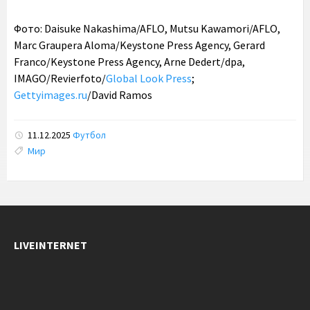
Фото: Daisuke Nakashima/AFLO, Mutsu Kawamori/AFLO,
Marc Graupera Aloma/Keystone Press Agency, Gerard
Franco/Keystone Press Agency, Arne Dedert/dpa,
IMAGO/Revierfoto/
Global Look Press
;
Gettyimages.ru
/David Ramos
11.12.2025
Футбол
Tags:
Мир
LIVEINTERNET