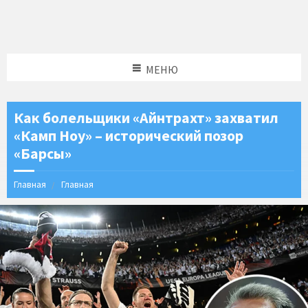
МЕНЮ
Как болельщики «Айнтрахт» захватил
«Камп Ноу» – исторический позор
«Барсы»
Главная
Главная