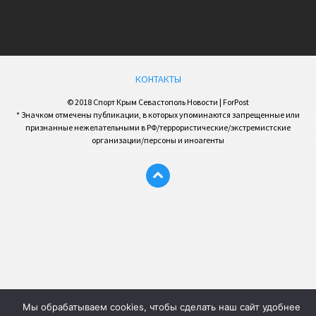
КОНТАКТЫ
© 2018 Спорт Крым Севастополь Новости | ForPost
* Значком отмечены публикации, в которых упоминаются запрещенные или
признанные нежелательными в РФ/террористические/экстремистские
организации/персоны и иноагенты
Мы обрабатываем cookies, чтобы сделать наш сайт удобнее