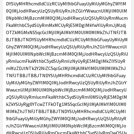
DYSUyMHRhcmdldCUzRCUyMl9ibGFuayUyMiUyMGhyZWYlM
0QlMjJodHRwcyUzQSUyRiUyRnJhZGlrYWwucnUlMjIlM0UlM
0NpbWclMjBzcmMlM0QlMjJodHRwcyUzQSUyRiUyRmMucm
FkaWthbC5ydSUyRmMxMCUyRjE5MDglMkYwYiUyRmJjMzdj
OTZkMGMxNS5qcGclMjIlMjAlMkYlM0UlM0MlMkZhJTNFJTB
BJTBBJTNDYSUyMHRhcmdldCUzRCUyMl9ibGFuayUyMiUyM
GhyZWYlM0QlMjJodHRwcyUzQSUyRiUyRnJhZGlrYWwucnUl
MjIlM0UlM0NpbWclMjBzcmMlM0QlMjJodHRwcyUzQSUyRiU
yRmIucmFkaWthbC5ydSUyRmIzNyUyRjE5MDglMkZlYSUyR
mMzZDJlNTk2Y2NiZC5qcGclMjIlMjAlMkYlM0UlM0MlMkZhJ
TNFJTBBJTBBJTNDYSUyMHRhcmdldCUzRCUyMl9ibGFuay
UyMiUyMGhyZWYlM0QlMjJodHRwcyUzQSUyRiUyRnJhZGlrY
WwucnUlMjIlM0UlM0NpbWclMjBzcmMlM0QlMjJodHRwcyU
zQSUyRiUyRmIucmFkaWthbC5ydSUyRmI0MSUyRjE5MDglM
kZkYSUyRjg0YTcwZTFkOTg1MS5qcGclMjIlMjAlMkYlM0UlM0
MlMkZhJTNFJTBBJTBBJTNDYSUyMHRhcmdldCUzRCUyMl
9ibGFuayUyMiUyMGhyZWYlM0QlMjJodHRwcyUzQSUyRiUyR
nJhZGlrYWwucnUlMjIlM0UlM0NpbWclMjBzcmMlM0QlMjJo
dHRwcyUzQSUyRiUyRmQucmFkaWthbC5ydSUyRmQwOSUy