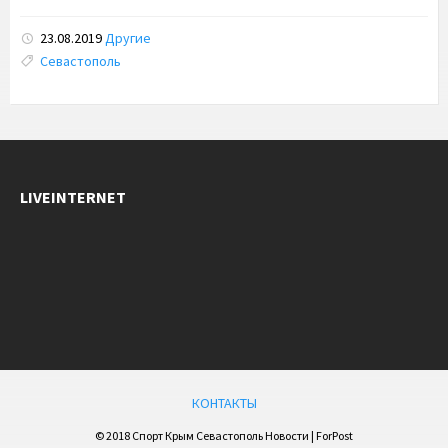
23.08.2019
Другие
Tags:
Севастополь
LIVEINTERNET
КОНТАКТЫ
© 2018 Спорт Крым Севастополь Новости | ForPost