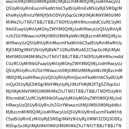
wucnUlMjIlM0UlM0NpbWclMjBzcmMlM0QlMjJodHRwcyUz
QSUyRiUyRmEucmFkaWthbC5ydSUyRmExMSUyRjE5MDglM
kYwMyUyRmIzYWNjYjVhODYyYy5qcGclMjIlMjAlMkYlM0UlM0
MlMkZhJTNFJTBBJTBBJTNDYSUyMHRhcmdldCUzRCUyMl
9ibGFuayUyMiUyMGhyZWYlM0QlMjJodHRwcyUzQSUyRiUyR
nJhZGlrYWwucnUlMjIlM0UlM0NpbWclMjBzcmMlM0QlMjJo
dHRwcyUzQSUyRiUyRmMucmFkaWthbC5ydSUyRmMwMiUy
RjE5MDglMkY1NiUyRjBkNTU2NzRkMzA5ZC5qcGclMjIlMjAl
MkYlM0UlM0MlMkZhJTNFJTBBJTBBJTNDYSUyMHRhcmdld
CUzRCUyMl9ibGFuayUyMiUyMGhyZWYlM0QlMjJodHRwcyUz
QSUyRiUyRnJhZGlrYWwucnUlMjIlM0UlM0NpbWclMjBzcmM
lM0QlMjJodHRwcyUzQSUyRiUyRmQucmFkaWthbC5ydSUyR
mQyOSUyRjE5MDglMkY4MyUyRjJlMzFhMjM2YTg5Zi5qcGcl
MjIlMjAlMkYlM0UlM0MlMkZhJTNFJTBBJTBBJTNDYSUyMH
RhcmdldCUzRCUyMl9ibGFuayUyMiUyMGhyZWYlM0QlMjJod
HRwcyUzQSUyRiUyRnJhZGlrYWwucnUlMjIlM0UlM0NpbWcl
MjBzcmMlM0QlMjJodHRwcyUzQSUyRiUyRmEucmFkaWthb
C5ydSUyRmEzMiUyRjE5MDglMkYzNiUyRjJlMWI3ZDQ3ODEy
NS5qcGclMjIlMjAlMkYlM0UlM0MlMkZhJTNFJTBBJTBBJTN