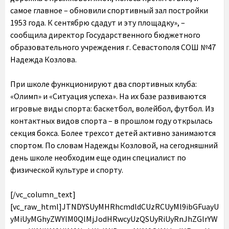
самое главное – обновили спортивный зал постройки
1953 года. К сентябрю сдадут и эту площадку», –
сообщила директор Государственного бюджетного
образовательного учреждения г. Севастополя СОШ №47
Надежда Козлова.
При школе функционируют два спортивных клуба:
«Олимп» и «Ситуация успеха». На их базе развиваются
игровые виды спорта: баскетбол, волейбол, футбол. Из
контактных видов спорта – в прошлом году открылась
секция бокса. Более трехсот детей активно занимаются
спортом. По словам Надежды Козловой, на сегодняшний
день школе необходим еще один специалист по
физической культуре и спорту.
[/vc_column_text]
[vc_raw_html]JTNDYSUyMHRhcmdldCUzRCUyMl9ibGFuayU
yMiUyMGhyZWYlM0QlMjJodHRwcyUzQSUyRiUyRnJhZGlrYW