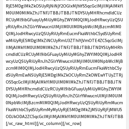
RjE5MDglMkZkOSUyRjNiNjY2OGIxMjYxYS5qcGclMjIlMjAlMkYl
M0UlM0MlMkZhJTNFJTBBJTBBJTNDYSUyMHRhcmdldCUz
RCUyMl9ibGFuayUyMiUyMGhyZWYlM0QlMjJodHRwcyUzQSU
yRiUyRnJhZGlrYWwucnUlMjIlM0UlM0NpbWclMjBzcmMlM0
QlMjJodHRwcyUzQSUyRiUyRmEucmFkaWthbC5ydSUyRmE
wMiUyRjE5MDglMkZiNCUyRmU3ZThiYjVmOTE4ZC5qcGclMj
IlMjAlMkYlM0UlM0MlMkZhJTNFJTBBJTBBJTNDYSUyMHRh
cmdldCUzRCUyMl9ibGFuayUyMiUyMGhyZWYlM0QlMjJodHR
wcyUzQSUyRiUyRnJhZGlrYWwucnUlMjIlM0UlM0NpbWclMjB
zcmMlM0QlMjJodHRwcyUzQSUyRiUyRmEucmFkaWthbC5y
dSUyRmEwNSUyRjE5MDglMkZkOCUyRmZkOWEwYTUyZTRj
OS5qcGclMjIlMjAlMkYlM0UlM0MlMkZhJTNFJTBBJTBBJTN
DYSUyMHRhcmdldCUzRCUyMl9ibGFuayUyMiUyMGhyZWYlM
0QlMjJodHRwcyUzQSUyRiUyRnJhZGlrYWwucnUlMjIlM0UlM
0NpbWclMjBzcmMlM0QlMjJodHRwcyUzQSUyRiUyRmMucm
FkaWthbC5ydSUyRmMyMyUyRjE5MDglMkZjMSUyRjFjMWU5
ODJkODA2ZC5qcGclMjIlMjAlMkYlM0UlM0MlMkZhJTNFJTBB
[/vc_raw_html][/vc_column][/vc_row]