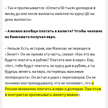
– Так и прописывается: «Оплата 50 тысяч долларов в
месяц до или после выплаты налогов по курсу ЦБ на
день выплаты».
– А можно вообще платить в валюте? Чтобы человек
из банкомата получал евро.
– Нельзя. Есть история, как Манолас не перешел в
«Зенит». Он не принял эту часть, сказал: «Как это вы
будете платить в рублях? Платите мне в евро». Ему:
«Нет, тебе будут платить по курсу дня в рублях, а ты
будешь менять на евро, потеряешь максимум
полпроцента». Он встал и ушел с переговоров. Он не
понимал или прикидывался, что не понимает, что
в
России незаконно платить в евро и долларах. При этом
в контрактах прописывать валюту можно
».