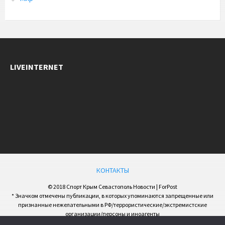
LIVEINTERNET
КОНТАКТЫ
© 2018 Спорт Крым Севастополь Новости | ForPost
* Значком отмечены публикации, в которых упоминаются запрещенные или
признанные нежелательными в РФ/террористические/экстремистские
организации/персоны и иноагенты