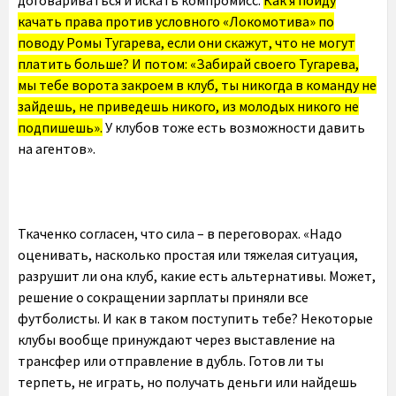
договариваться и искать компромисс.
Как я пойду
качать права против условного «Локомотива» по
поводу Ромы Тугарева, если они скажут, что не могут
платить больше? И потом: «Забирай своего Тугарева,
мы тебе ворота закроем в клуб, ты никогда в команду не
зайдешь, не приведешь никого, из молодых никого не
подпишешь».
У клубов тоже есть возможности давить
на агентов».
Ткаченко согласен, что сила – в переговорах. «Надо
оценивать, насколько простая или тяжелая ситуация,
разрушит ли она клуб, какие есть альтернативы. Может,
решение о сокращении зарплаты приняли все
футболисты. И как в таком поступить тебе? Некоторые
клубы вообще принуждают через выставление на
трансфер или отправление в дубль. Готов ли ты
терпеть, не играть, но получать деньги или найдешь