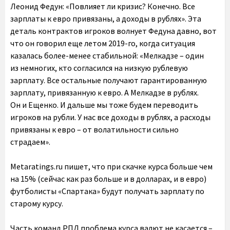
Леонид Федун: «Повлияет ли кризис? Конечно. Все
зарплаты к евро привязаны, а доходы в рублях». Эта
деталь контрактов игроков волнует Федуна давно, вот
что он говорил еще летом 2019-го, когда ситуация
казалась более-менее стабильной: «Мелкадзе – один
из немногих, кто согласился на низкую рублевую
зарплату. Все остальные получают гарантированную
зарплату, привязанную к евро. А Мелкадзе в рублях.
Он и Ещенко. И дальше мы тоже будем переводить
игроков на рубли. У нас все доходы в рублях, а расходы
привязаны к евро – от волатильности сильно
страдаем».
Metaratings.ru пишет, что при скачке курса больше чем
на 15% (сейчас как раз больше и в долларах, и в евро)
футболисты «Спартака» будут получать зарплату по
старому курсу.
Часть команд РПЛ проблема курса валют не касается –