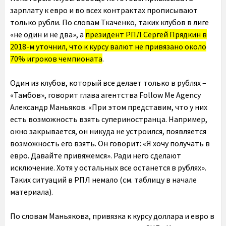
зарплату к евро и во всех контрактах прописывают
только рубли. По словам Ткаченко, таких клубов в лиге
«не один и не два», а
президент РПЛ Сергей Прядкин в
2018-м уточнил, что к курсу валют не привязано около
70% игроков чемпионата
.
Один из клубов, который все делает только в рублях –
«Тамбов», говорит глава агентства Follow Me Agency
Александр Маньяков. «При этом представим, что у них
есть возможность взять супериностранца. Например,
окно закрывается, он никуда не устроился, появляется
возможность его взять. Он говорит: «Я хочу получать в
евро. Давайте привяжемся». Ради него сделают
исключение. Хотя у остальных все останется в рублях».
Таких ситуаций в РПЛ немало (см. таблицу в начале
материала).
По словам Маньякова, привязка к курсу доллара и евро в