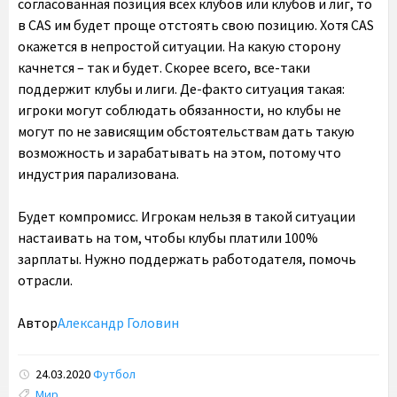
согласованная позиция всех клубов или клубов и лиг, то
в CAS им будет проще отстоять свою позицию. Хотя CAS
окажется в непростой ситуации. На какую сторону
качнется – так и будет. Скорее всего, все-таки
поддержит клубы и лиги. Де-факто ситуация такая:
игроки могут соблюдать обязанности, но клубы не
могут по не зависящим обстоятельствам дать такую
возможность и зарабатывать на этом, потому что
индустрия парализована.
Будет компромисс. Игрокам нельзя в такой ситуации
настаивать на том, чтобы клубы платили 100%
зарплаты. Нужно поддержать работодателя, помочь
отрасли.
Автор
Александр Головин
24.03.2020
Футбол
Tags:
Мир